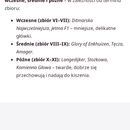
wczesne, średnie i późne
– w zależności od terminu
zbioru:
Wczesne (zbiór VI–VII):
Ditmarska
Najwcześniejsza
,
Jetma F1
– mniejsze, delikatne
główki.
Średnie (zbiór VIII–IX):
Glory of Enkhuizen
,
Tęcza
,
Amager
.
Późne (zbiór X–XI):
Langedijker
,
Stożkowa
,
Kamienna Głowa
– twarde, dobrze się
przechowują i nadają do kiszenia.