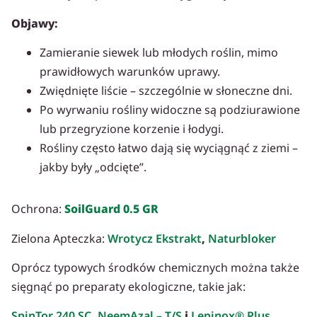
Objawy:
Zamieranie siewek lub młodych roślin, mimo
prawidłowych warunków uprawy.
Zwiędnięte liście – szczególnie w słoneczne dni.
Po wyrwaniu rośliny widoczne są podziurawione
lub przegryzione korzenie i łodygi.
Rośliny często łatwo dają się wyciągnąć z ziemi –
jakby były „odcięte”.
Ochrona:
SoilGuard 0.5 GR
Zielona Apteczka:
Wrotycz Ekstrakt
,
Naturbloker
Oprócz typowych środków chemicznych można także
sięgnąć po preparaty ekologiczne, takie jak:
SpinTor 240 SC
,
NeemAzal – T/S
i
Lepinox® Plus
,