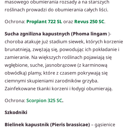
masowego obumierania rozsady a na starszych
roślinach prowadzi do obumierania całych liści.
Ochrona:
Proplant 722 SL
oraz
Revus 250 SC
.
Sucha zgnilizna kapustnych (Phoma lingam
)-
choroba atakuje już stadium siewek, których korzenie
brunatnieją, zwężają się, powodując ich pokładanie i
zamieranie. Na większych roślinach pojawiają się
wgłębione, suche, jasnobrązowe (z karminową
obwódką) plamy, które z czasem pokrywają się
ciemnymi skupieniami zarodników grzyba.
Zainfekowane tkanki korzeni i łodygi obumierają.
Ochrona:
Scorpion 325 SC
.
Szkodniki
Bielinek kapustnik (Pieris brassicae)
– gąsienice