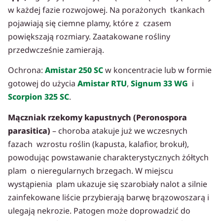
w każdej fazie rozwojowej. Na porażonych tkankach
pojawiają się ciemne plamy, które z czasem
powiększają rozmiary. Zaatakowane rośliny
przedwcześnie zamierają.
Ochrona:
Amistar 250 SC
w koncentracie lub w formie
gotowej do użycia
Amistar RTU
,
Signum 33 WG
i
Scorpion 325 SC
.
Mączniak rzekomy kapustnych (Peronospora
parasitica)
– choroba atakuje już we wczesnych
fazach wzrostu roślin (kapusta, kalafior, brokuł),
powodując powstawanie charakterystycznych żółtych
plam o nieregularnych brzegach. W miejscu
wystąpienia plam ukazuje się szarobiały nalot a silnie
zainfekowane liście przybierają barwę brązowoszarą i
ulegają nekrozie. Patogen może doprowadzić do