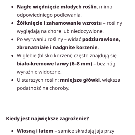
Nagłe więdnięcie młodych roślin
, mimo
odpowiedniego podlewania.
Żółknięcie i zahamowanie wzrostu
– rośliny
wyglądają na chore lub niedożywione.
Po wyrwaniu rośliny – widać
podziurawione,
zbrunatniałe i nadgnite korzenie
.
W glebie (blisko korzeni) często znajdują się
biało-kremowe larwy (6–8 mm)
– bez nóg,
wyraźnie widoczne.
U starszych roślin:
mniejsze główki
, większa
podatność na choroby.
Kiedy jest największe zagrożenie?
Wiosną i latem
– samice składają jaja przy