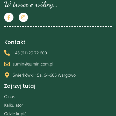
W trosce o rośliny...
Kontakt
+48 (61) 29 72 600
sumin@sumin.com.pl
Świerkówki 15a, 64-605 Wargowo
Zajrzyj tutaj
O nas
Kalkulator
Gdzie kupić