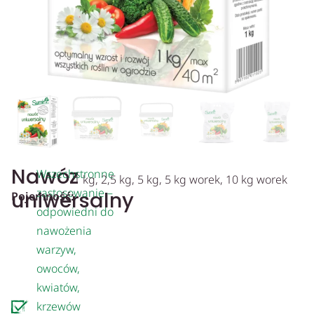
Nawóz
Wszechstronne
1 kg, 2,5 kg, 5 kg, 5 kg worek, 10 kg worek
zastosowanie –
uniwersalny
Pojemność:
odpowiedni do
nawożenia
warzyw,
owoców,
kwiatów,
krzewów