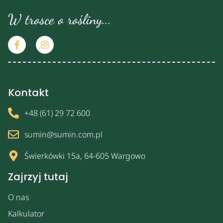
W trosce o rośliny...
Kontakt
+48 (61) 29 72 600
sumin@sumin.com.pl
Świerkówki 15a, 64-605 Wargowo
Zajrzyj tutaj
O nas
Kalkulator