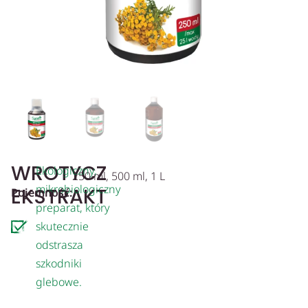
WROTYCZ
Ekologiczny,
250 ml, 500 ml, 1 L
mikrobiologiczny
EKSTRAKT
Pojemność:
preparat, który
skutecznie
odstrasza
szkodniki
glebowe.