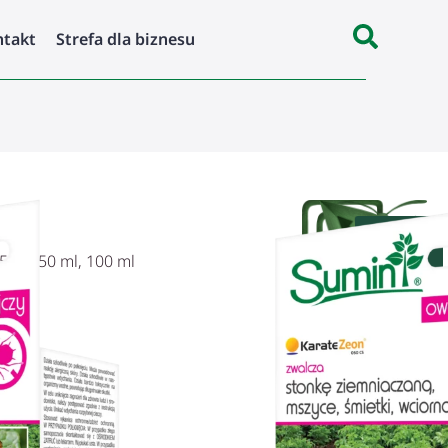
ntakt
Strefa dla biznesu
Kup
25 ml, 50 ml, 100 ml
teraz
Stosować
Zwalcza
Działanie
przez
szkodniki
powierzchniowe
oprysk