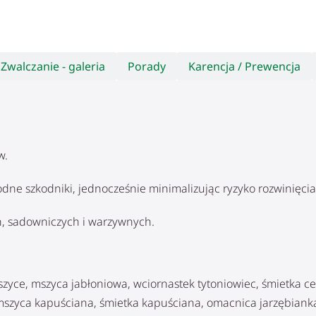
Zwalczanie - galeria
Porady
Karencja / Prewencja
w.
odne szkodniki, jednocześnie minimalizując ryzyko rozwinięcia
h, sadowniczych i warzywnych.
szyce, mszyca jabłoniowa, wciornastek tytoniowiec, śmietka c
, mszyca kapuściana, śmietka kapuściana, omacnica jarzębian