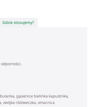
Gdzie stosujemy?
 odporności..
ebulanka, gąsienice bielinka kapustnika,
ka, zwójka różóweczka, omacnica