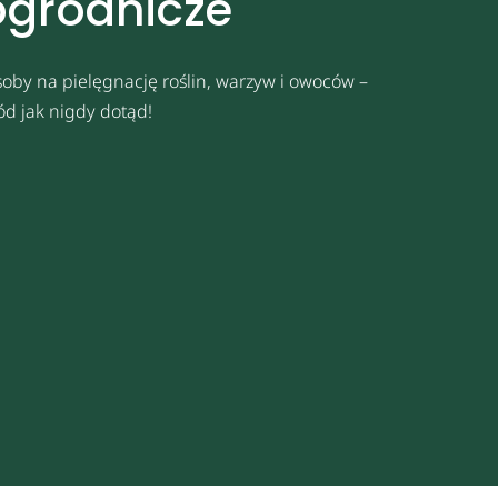
ogrodnicze
oby na pielęgnację roślin, warzyw i owoców –
ód jak nigdy dotąd!