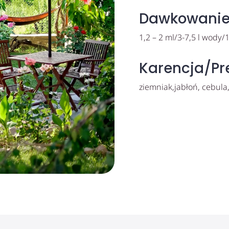
Dawkowani
1,2 – 2 ml/3-7,5 l wody
Karencja/Pr
ziemniak,jabłoń, cebula,