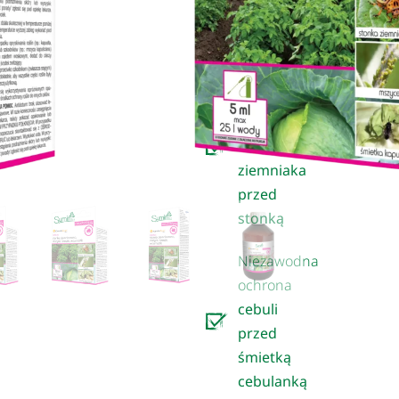
efektywne
działanie
Doskonale
sprawdza
się w
ochronie
ziemniaka
przed
stonką
Niezawodna
ochrona
cebuli
przed
śmietką
cebulanką