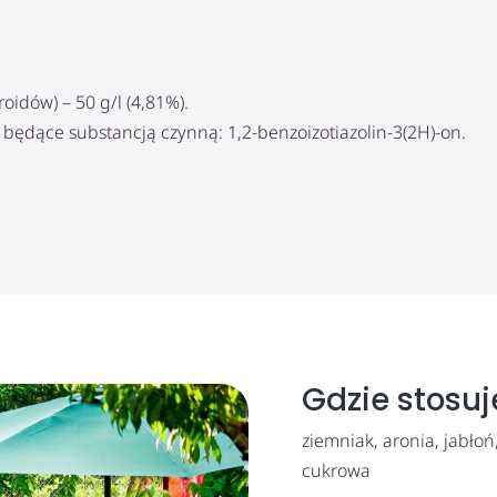
oidów) – 50 g/l (4,81%).
 będące substancją czynną: 1,2-benzoizotiazolin-3(2H)-on.
Gdzie stosu
ziemniak, aronia, jabło
cukrowa