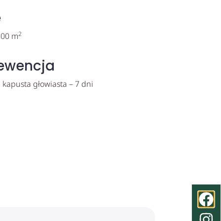
e
2
/100 m
ewencja
 kapusta głowiasta – 7 dni