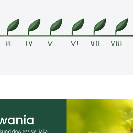
owania
kund dowiesz się, jaką