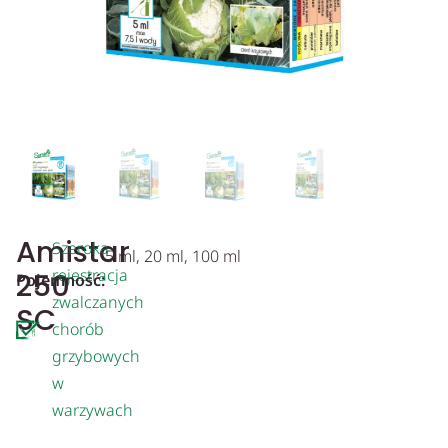
Amistar
Szeroka
5 ml, 20 ml, 100 ml
rejestracja
250
Pojemność:
zwalczanych
SC
chorób
grzybowych
w
warzywach