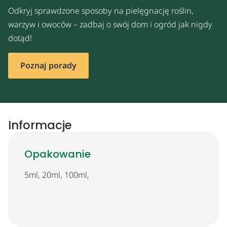
Odkryj sprawdzone sposoby na pielęgnację roślin,
warzyw i owoców – zadbaj o swój dom i ogród jak nigdy
dotąd!
Poznaj porady
Informacje
Opakowanie
5ml, 20ml, 100ml,