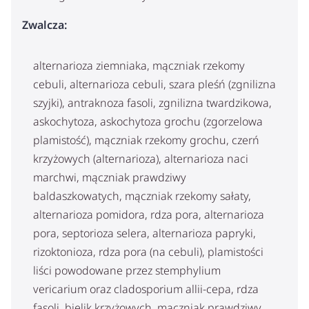
Zwalcza:
alternarioza ziemniaka, mączniak rzekomy
cebuli, alternarioza cebuli, szara pleśń (zgnilizna
szyjki), antraknoza fasoli, zgnilizna twardzikowa,
askochytoza, askochytoza grochu (zgorzelowa
plamistość), mączniak rzekomy grochu, czerń
krzyżowych (alternarioza), alternarioza naci
marchwi, mączniak prawdziwy
baldaszkowatych, mączniak rzekomy sałaty,
alternarioza pomidora, rdza pora, alternarioza
pora, septorioza selera, alternarioza papryki,
rizoktonioza, rdza pora (na cebuli), plamistości
liści powodowane przez stemphylium
vericarium oraz cladosporium allii-cepa, rdza
fasoli, bielik krzyżowych, mączniak prawdziwy