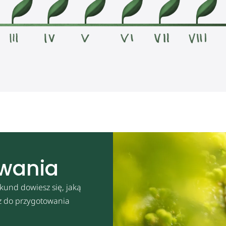
owania
kund dowiesz się, jaką
sz do przygotowania