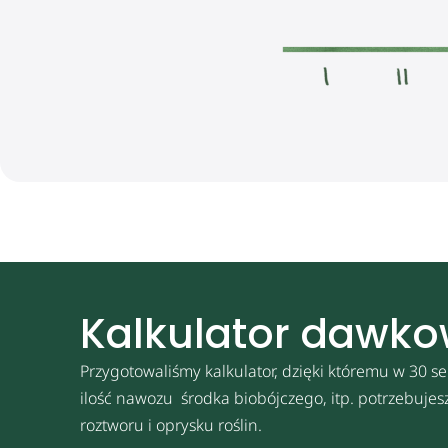
Kalkulator dawk
Przygotowaliśmy kalkulator, dzięki któremu w 30 se
ilość nawozu środka biobójczego, itp. potrzebuje
roztworu i oprysku roślin.