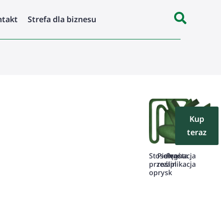
ntakt
Strefa dla biznesu
Kup
teraz
Stosować
Pielęgnacja
Prosta
przez
roślin
aplikacja
oprysk