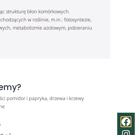
ując strukturę błon komórkowych.
hodzących w roślinie, m.in.: fotosyntezie,
wych, metabolizmie azotowym, pobieraniu
jemy?
ci pomidor i papryka, drzewa i krzewy
ne
e