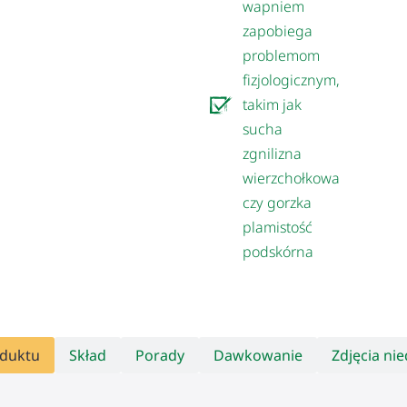
wapniem
zapobiega
problemom
fizjologicznym,
takim jak
sucha
zgnilizna
wierzchołkowa
czy gorzka
plamistość
podskórna
oduktu
Skład
Porady
Dawkowanie
Zdjęcia n