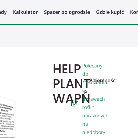
ady
Kalkulator
Spacer po ogrodzie
Gdzie kupić
Ko
HELP
Polecany
do
PLANT
Pojemność:
20 ml
stosowania
w
WAPŃ
uprawach
roślin
narażonych
na
niedobory