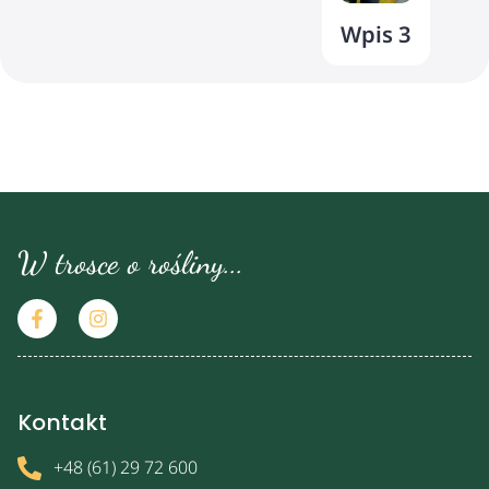
Wpis 3
Wpi
W trosce o rośliny...
Kontakt
+48 (61) 29 72 600