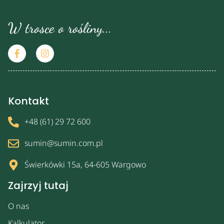
W trosce o rośliny...
Kontakt
+48 (61) 29 72 600
sumin@sumin.com.pl
Świerkówki 15a, 64-605 Wargowo
Zajrzyj tutaj
O nas
Kalkulator