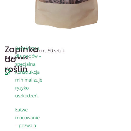
Zapinka
Bezpieczna
23 mm, 50 sztuk
dla pędów –
do
Pojemność:
specjalna
roślin
konstrukcja
minimalizuje
ryzyko
uszkodzeń.
Łatwe
mocowanie
– pozwala