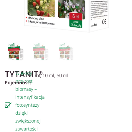
TYTANIT®
Większy
5 ml, 10 ml, 50 ml
przyrost
Pojemność:
biomasy –
intensyfikacja
fotosyntezy
dzięki
zwiększonej
zawartości