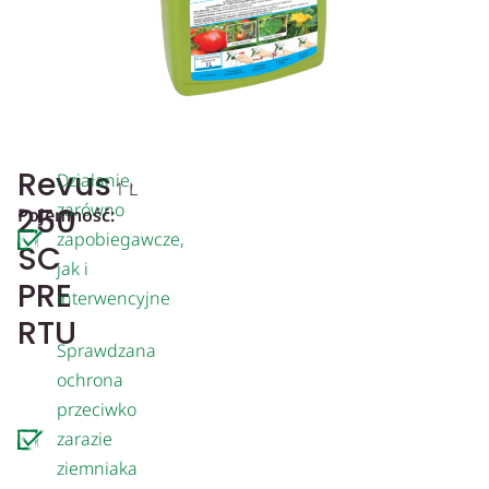
Revus
Działanie,
1 L
zarówno
250
Pojemność:
zapobiegawcze,
SC
jak i
PRE
interwencyjne
RTU
Sprawdzana
ochrona
przeciwko
zarazie
ziemniaka