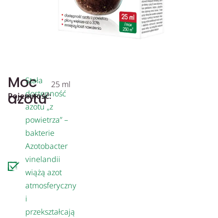
Moc
Stała
25 ml
dostępność
azotu
Pojemność:
azotu „z
powietrza” –
bakterie
Azotobacter
vinelandii
wiążą azot
atmosferyczny
i
przekształcają