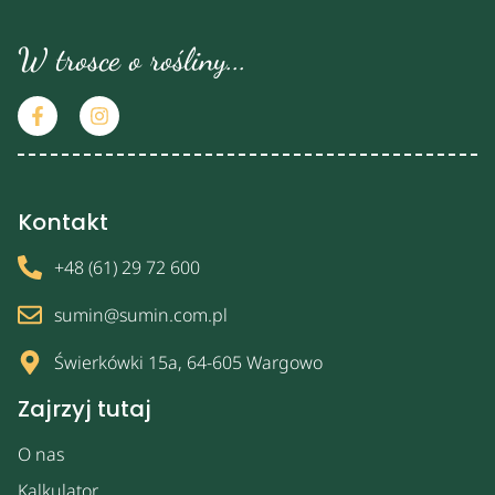
W trosce o rośliny...
Kontakt
+48 (61) 29 72 600
sumin@sumin.com.pl
Świerkówki 15a, 64-605 Wargowo
Zajrzyj tutaj
O nas
Kalkulator