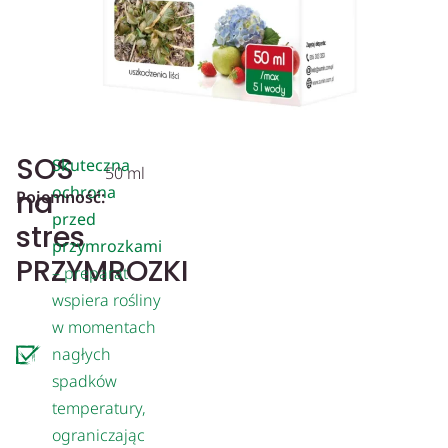
SOS
Skuteczna
50 ml
ochrona
na
Pojemność:
przed
stres
przymrozkami
PRZYMROZKI
– preparat
wspiera rośliny
w momentach
nagłych
spadków
temperatury,
ograniczając