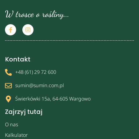
W trosce o rośliny...
Kontakt
+48 (61) 29 72 600
sumin@sumin.com.pl
Świerkówki 15a, 64-605 Wargowo
Zajrzyj tutaj
O nas
Kalkulator