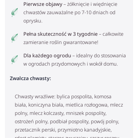
Pierwsze objawy
– żółknięcie i więdnięcie
chwastów zauważalne po 7-10 dniach od
oprysku.
Pełna skuteczność w 3 tygodnie
– całkowite
zamieranie roślin gwarantowane!
Dla każdego ogrodu
– idealny do stosowania
w ogrodach przydomowych i wokół domu.
Zwalcza chwasty:
Chwasty wrażliwe: bylica pospolita, komosa
biała, koniczyna biała, mietlica rozłogowa, mlecz
polny, mlecz kolczasty, mniszek pospolity,
ostrożeń polny, podbiał pospolity, powój polny,
przetacznik perski, przymiotno kanadyjskie,
rdest plamisty, starzec zwyczajny, szczyr roczny,