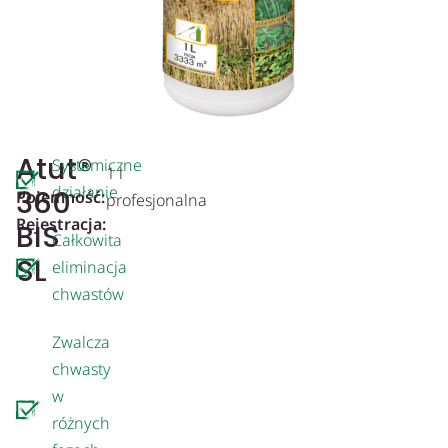
Atut®
Systemiczne
1 l
działanie
360
Pojemność:
profesjonalna
Rejestracja:
BIS
Całkowita
SL
eliminacja
chwastów
Zwalcza
chwasty
w
różnych