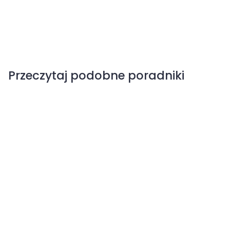
Przeczytaj podobne poradniki
Mączniak prawdziwy winorośli
Winorośl