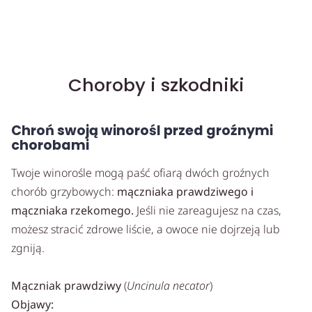
Choroby i szkodniki
Chroń swoją winorośl przed groźnymi
chorobami
Twoje winorośle mogą paść ofiarą dwóch groźnych
chorób grzybowych:
mączniaka prawdziwego i
mączniaka rzekomego.
Jeśli nie zareagujesz na czas,
możesz stracić zdrowe liście, a owoce nie dojrzeją lub
zgniją.
Mączniak prawdziwy
(
Uncinula necator
)
Objawy: