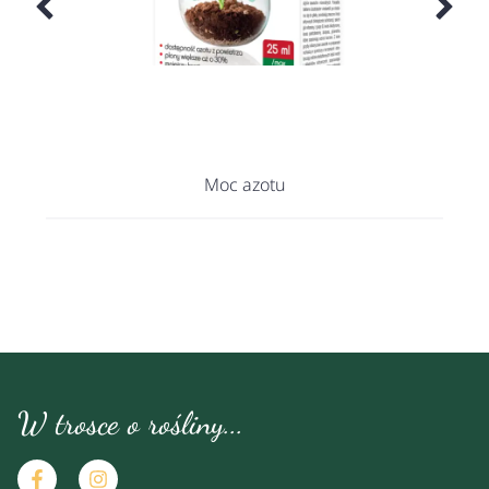
Moc azotu
W trosce o rośliny...