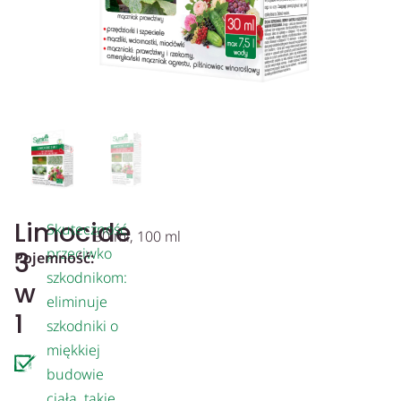
Limocide
Skuteczność
30 ml, 100 ml
przeciwko
3
Pojemność:
szkodnikom:
w
eliminuje
1
szkodniki o
miękkiej
budowie
ciała, takie