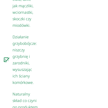
jak mączliki,
wciornastki,
skoczki czy
miodówki.
Działanie
grzybobójcze:
niszczy
grzybnię i
zarodniki,
wysuszając
ich ściany
komórkowe.
Naturalny
skład co czyni
go produktem