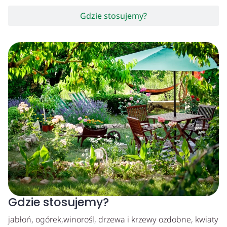
Gdzie stosujemy?
Gdzie stosujemy?
jabłoń, ogórek,winorośl, drzewa i krzewy ozdobne, kwiaty