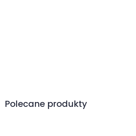
Owocnica jabłkowa
Jabłonie
Polecane produkty