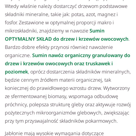
Wtedy właśnie należy dostarczyć drzewom podstawowe
składniki mineralne, takie jak: potas, azot, magnez i
fosfor. Zestawione w optymalnej proporcji makro i
mikroskładniki, znajdziemy w nawozie
Sumin
OPTYMALNY SKŁAD do drzew i krzewów owocowych
.
Bardzo dobre efekty przynosi również nawożenie
organiczne.
Sumin nawóz organiczny granulowany do
drzew i krzewów owocowych oraz truskawek i
poziomek
, oprócz dostarczenia składników mineralnych,
będzie cennym źródłem materii organicznej, tak
koniecznej do prawidłowego wzrostu drzew. Wytworzony
ze sfermentowanej biomasy, wspomaga odbudowę
próchnicy, polepsza strukturę gleby oraz aktywuje rozwój
pożytecznych mikroorganizmów glebowych, zwiększając
przy tym przyswajalność składników pokarmowych.
Jabłonie mają wysokie wymagania dotyczące