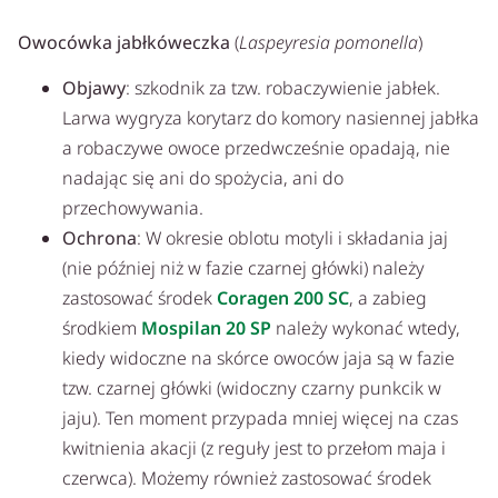
Owocówka jabłkóweczka
(
Laspeyresia pomonella
)
Objawy
: szkodnik za tzw. robaczywienie jabłek.
Larwa wygryza korytarz do komory nasiennej jabłka
a robaczywe owoce przedwcześnie opadają, nie
nadając się ani do spożycia, ani do
przechowywania.
Ochrona
: W okresie oblotu motyli i składania jaj
(nie później niż w fazie czarnej główki) należy
zastosować środek
Coragen 200 SC
, a zabieg
środkiem
Mospilan 20 SP
należy wykonać wtedy,
kiedy widoczne na skórce owoców jaja są w fazie
tzw. czarnej główki (widoczny czarny punkcik w
jaju). Ten moment przypada mniej więcej na czas
kwitnienia akacji (z reguły jest to przełom maja i
czerwca). Możemy również zastosować środek