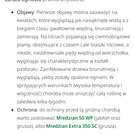
Objawy
: Pierwsze objawy można zauważyć na
kwiatach, które wyglądają jak nasiąknięte wodą a z
biegiem czasu gwałtownie więdną, brunatnieją i
zamierają. Na liściach pojawiają się ciemnobrązowe
plamy, obejmujące z czasem całe blaszki liściowe, a
młode, niezdrewniałe pędy więdną od wierzchołka,
wyginając się charakterystycznie w kształt
pastorału. Zainfekowane drzewa brunatnieją i
wyglądają, jakby zostały opalone ogniem. W
sprzyjających warunkach (wysoka temperatura i
wilgotność) choroba może zniszczyć całą roślinę w
zaledwie kilka tygodni.
Ochrona
: do ochrony przed tą groźną chorobą
warto zastosować
Miedzian 50 WP
(jabłoń oraz
grusza), albo
Miedzian Extra 350 SC
(grusza).