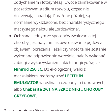
oddychaniem i fotosyntezą. Owoce zainfekowane w
początkowym stadium rozwoju, często nie
dojrzewają i opadają. Porażone później, są
normalnie wykształcone, bez charakterystycznego
mączystego nalotu ale „ordzawione”.
Ochrona
: Jednym ze sposobów zwalczania tej
choroby, jest natychmiastowe usuwanie pędów z
objawami porażenia. Jeżeli czynność ta nie zostanie
wykonana odpowiednio wcześnie, należy wykonać
zabiegi z wykorzystaniem takich fungicydów, jak:
Nimrod 250 EC
. Do ekologicznej walki z
mączniakiem, możemy użyć
LECITHIN
EMULGATOR
w roślinach ozdobnych i uprawnych,
albo
Chabasite 2w1 NA SZKODNIKI I CHOROBY
GRZYBOWE
.
Zaraza ogniowa
(
Erwinia amylovora
)