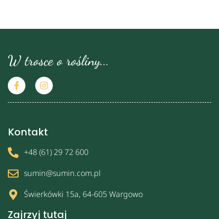
W trosce o rośliny...
Kontakt
+48 (61) 29 72 600
sumin@sumin.com.pl
Świerkówki 15a, 64-605 Wargowo
Zajrzyj tutaj