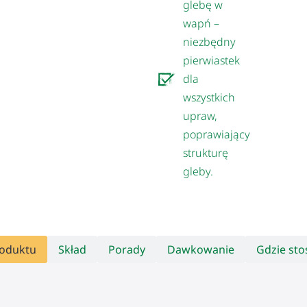
glebę w
wapń –
niezbędny
pierwiastek
dla
wszystkich
upraw,
poprawiający
strukturę
gleby.
roduktu
Skład
Porady
Dawkowanie
Gdzie st