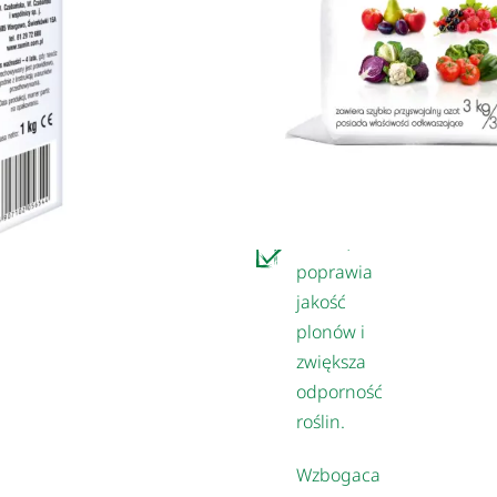
suchych
warunkach.
Doskonała
dla
warzyw i
owoców –
wspiera
wzrost,
poprawia
jakość
plonów i
zwiększa
odporność
roślin.
Wzbogaca