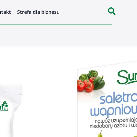
ntakt
Strefa dla biznesu
Kup
teraz
Pielęgnacja
Prosta
roślin
aplikacja