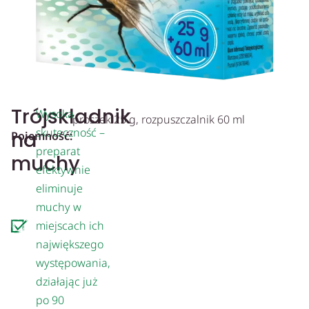
Trójskładnik
Wysoka
proszek 25 g, rozpuszczalnik 60 ml
skuteczność –
na
Pojemność:
preparat
muchy
efektywnie
eliminuje
muchy w
miejscach ich
największego
występowania,
działając już
po 90