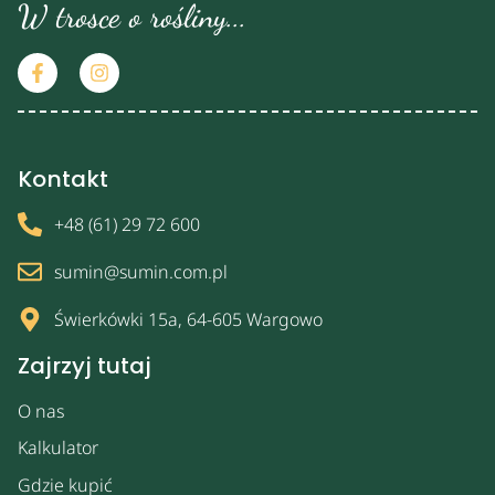
W trosce o rośliny...
Kontakt
+48 (61) 29 72 600
sumin@sumin.com.pl
Świerkówki 15a, 64-605 Wargowo
Zajrzyj tutaj
O nas
Kalkulator
Gdzie kupić