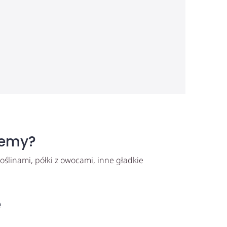
jemy?
 roślinami, półki z owocami, inne gładkie
e