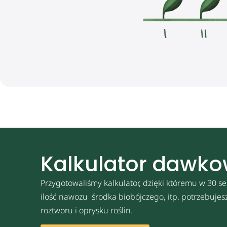
Kalkulator dawk
Przygotowaliśmy kalkulator, dzięki któremu w 30 se
ilość nawozu środka biobójczego, itp. potrzebuje
roztworu i oprysku roślin.