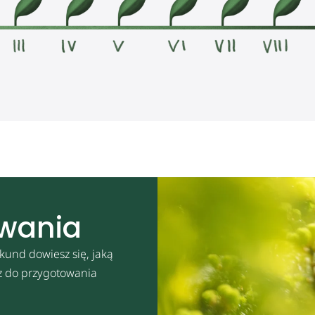
owania
kund dowiesz się, jaką
sz do przygotowania