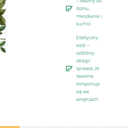
– idealny do
domu,
mieszkania i
kuchni.
Estetyczny
wzór –
ozdobny
design
sprawia, że
świetnie
komponuje
się we
wnętrzach.