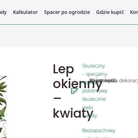
ady
Kalkulator
Spacer po ogrodzie
Gdzie kupić
Ko
Lep
Skuteczny
– specjalny
okienny
Pojemność:
5 szt. lepów dekora
atraktant
jedzeniowy
–
skutecznie
wabi
kwiaty
owady.
Bezzapachowy