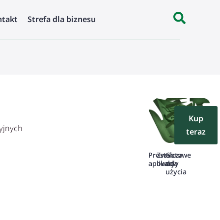
ntakt
Strefa dla biznesu
Kup
cyjnych
teraz
Zwalcza
Gotowe
Prosta
owady
do
aplikacja
użycia