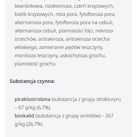
twardzikowa, rizoktonioza, czerń krzyżowych,
bielik krzyżowych, rdza pora, fytoftoroza pora,
alternarioza pora, fytoftoroza pora na cebuli,
alternarioza cebuli, plamistości liści, nekroza
orzechów, antraknoza, antraknoza orzecha
włoskiego, zamieranie pędów leszczyny,
monilioza leszczyny, askochytoza grochu,
plamistość grochu
Substancja czynna:
piraklostrobina
(substancja z grupy strobluryn)
– 67 g/kg (6,7%),
boskalid
(substancja z grupy anilidów) – 267
g/kg (26,7%).