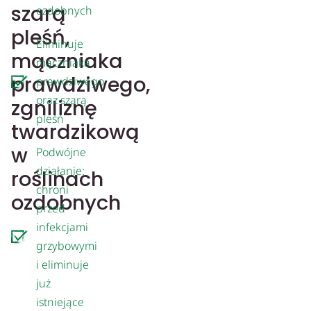
szarą
ozdobnych
pleśń,
Eliminuje
mączniaka
mączniaka
prawdziwego,
prawdziwego
oraz szarą
zgniliznę
pleśń
twardzikową
w
Podwójne
działanie:
roślinach
chroni
ozdobnych
przed
infekcjami
grzybowymi
i eliminuje
już
istniejące