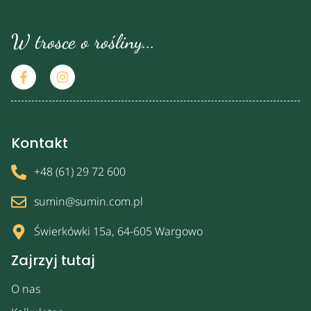
W trosce o rośliny...
Kontakt
+48 (61) 29 72 600
sumin@sumin.com.pl
Świerkówki 15a, 64-605 Wargowo
Zajrzyj tutaj
O nas