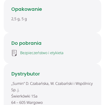
Opakowanie
2,5 g, 5 g
Do pobrania
Bezpieczeństwo i etykieta
Dystrybutor
„Sumin” D. Czabańska, W. Czabański i Wspólnicy
Sp. j.
Świerkówki 15a
64 – 605 Wargowo