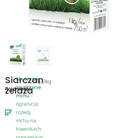
Siarczan
Skuteczne
1kg, 3kg
zwalczanie
żelaza
Pojemność:
mchu
–
ogranicza
rozwój
mchu na
trawnikach,
poprawiając