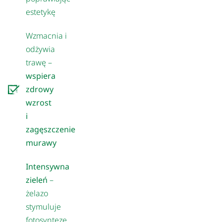
estetykę
Wzmacnia i
odżywia
trawę –
wspiera
zdrowy
wzrost
i
zagęszczenie
murawy
Intensywna
zieleń
–
żelazo
stymuluje
fotosyntezę,