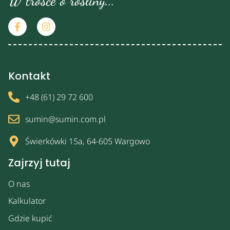
W trosce o rośliny...
Kontakt
+48 (61) 29 72 600
sumin@sumin.com.pl
Świerkówki 15a, 64-605 Wargowo
Zajrzyj tutaj
O nas
Kalkulator
Gdzie kupić