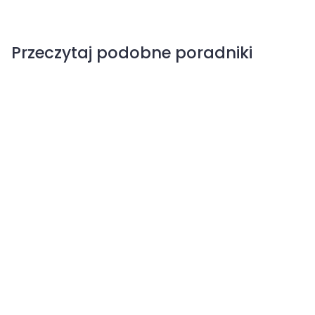
Przeczytaj podobne poradniki
Domowe i biologicznesposoby na pędraki
Regeneracja trawnika po pędrakach