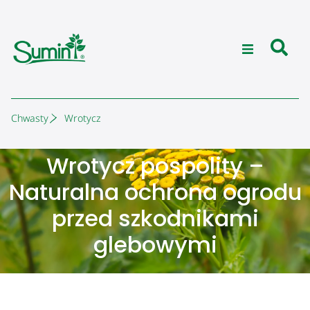
Chwasty
Wrotycz
Wrotycz pospolity –
Naturalna ochrona ogrodu
przed szkodnikami
glebowymi