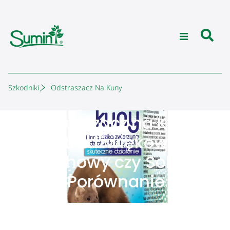
Szkodniki
Odstraszacz Na Kuny
Odstraszacz na Kuny:
Ultradźwiękowy,
Zapachowy czy Solarny?
[Test i Porównanie 2025]