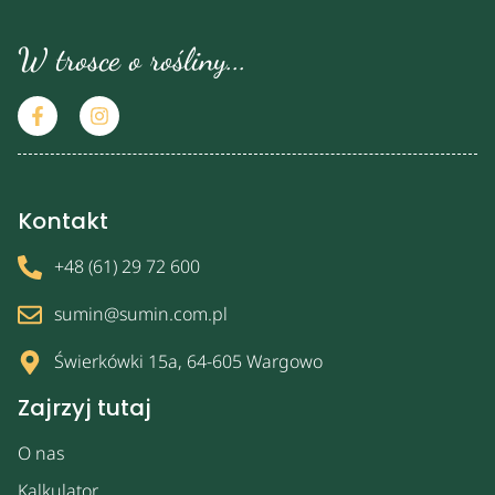
W trosce o rośliny...
Kontakt
+48 (61) 29 72 600
sumin@sumin.com.pl
Świerkówki 15a, 64-605 Wargowo
Zajrzyj tutaj
O nas
Kalkulator