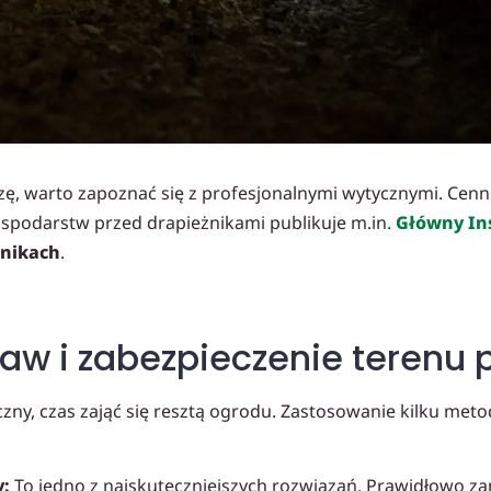
zę, warto zapoznać się z profesjonalnymi wytycznymi. Cen
ospodarstw przed drapieżnikami publikuje m.in.
Główny In
dnikach
.
aw i zabezpieczenie terenu
czny, czas zająć się resztą ogrodu. Zastosowanie kilku met
y:
To jedno z najskuteczniejszych rozwiązań. Prawidłowo 