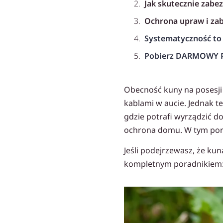
Jak skutecznie zabe
Ochrona upraw i za
Systematyczność to 
Pobierz DARMOWY P
Przeczytaj podobne 
Obecność kuny na posesji 
Polecane produkty
kablami w aucie. Jednak t
Płyn odstraszający 
gdzie potrafi wyrządzić d
ochrona domu. W tym por
Jeśli podejrzewasz, że ku
kompletnym poradnikiem