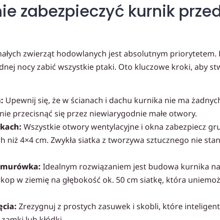
ie zabezpieczyć kurnik prze
ałych zwierząt hodowlanych jest absolutnym priorytetem. 
ednej nocy zabić wszystkie ptaki. Oto kluczowe kroki, aby 
:
Upewnij się, że w ścianach i dachu kurnika nie ma żadnych
anie przecisnąć się przez niewiarygodnie małe otwory.
zkach:
Wszystkie otwory wentylacyjne i okna zabezpiecz gru
h niż 4×4 cm. Zwykła siatka z tworzywa sztucznego nie sta
dmurówka:
Idealnym rozwiązaniem jest budowa kurnika 
 wkop w ziemię na głębokość ok. 50 cm siatkę, która uniemoż
cia:
Zrezygnuj z prostych zasuwek i skobli, które intelige
 zamki lub kłódki.