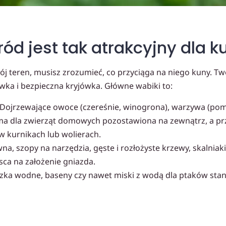
ód jest tak atrakcyjny dla k
ój teren, musisz zrozumieć, co przyciąga na niego kuny. Twó
ka i bezpieczna kryjówka. Główne wabiki to:
Dojrzewające owoce (czereśnie, winogrona), warzywa (pom
a dla zwierząt domowych pozostawiona na zewnątrz, a prz
 w kurnikach lub wolierach.
na, szopy na narzędzia, gęste i rozłożyste krzewy, skalniak
sca na założenie gniazda.
ka wodne, baseny czy nawet miski z wodą dla ptaków stan