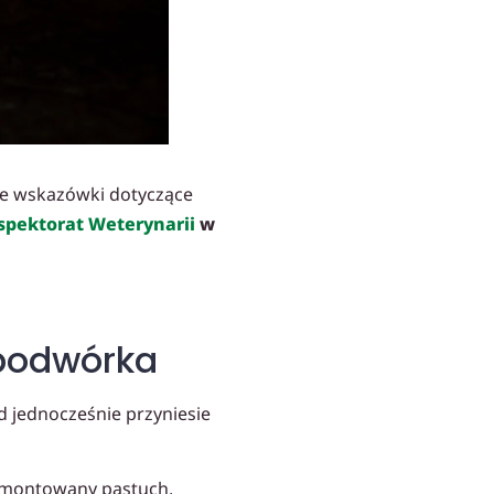
ne wskazówki dotyczące
spektorat Weterynarii
w
 podwórka
od jednocześnie przyniesie
zamontowany pastuch,