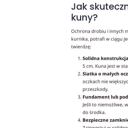
Jak skuteczn
kuny?
Ochrona drobiu i innych m
kurnika, potrafi w ciągu j
twierdzę:
Solidna konstrukcja
5 cm. Kuna jest w st
Siatka o małych oc
oczkach nie większyc
przeszkody.
Fundament lub po
Jeśli to niemożliwe,
do środka.
Bezpieczne zamknię
Zainwestuj w solidne