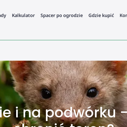
ady
Kalkulator
Spacer po ogrodzie
Gdzie kupić
Ko
e i na podwórku –