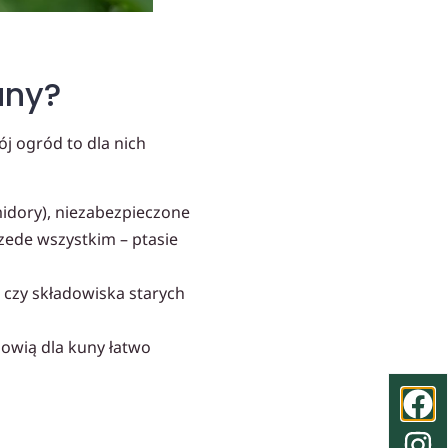
uny?
j ogród to dla nich
idory), niezabezpieczone
ede wszystkim – ptasie
i czy składowiska starych
owią dla kuny łatwo