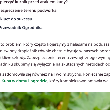
zpieczyć kurnik przed atakiem kuny?
bezpieczenie terenu podwórka
klucz do sukcesu
rzewodnik Ogrodnika
poradniki
to problem, który często kojarzymy z hałasami na poddasz
en zwinny drapieżnik równie chętnie bytuje w naszych ogro
zwierzęta
otkliwe szkody. Zabezpieczenie terenu zewnętrznego wymag
adniku skupimy się wyłącznie na skutecznych metodach o
na zadomowiła się również na Twoim strychu, koniecznie za
:
Kuna w domu i ogrodzie
, który kompleksowo omawia wal