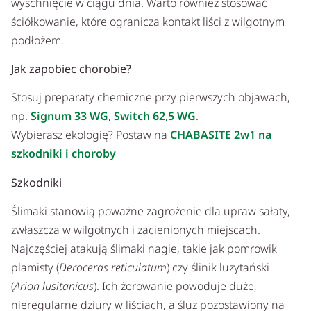
wyschnięcie w ciągu dnia. Warto również stosować
ściółkowanie, które ogranicza kontakt liści z wilgotnym
podłożem.
Jak zapobiec chorobie?
Stosuj preparaty chemiczne przy pierwszych objawach,
np.
Signum 33 WG
,
Switch 62,5 WG
.
Wybierasz ekologię? Postaw na
CHABASITE 2w1 na
szkodniki i choroby
Szkodniki
Ślimaki stanowią poważne zagrożenie dla upraw sałaty,
zwłaszcza w wilgotnych i zacienionych miejscach.
Najczęściej atakują ślimaki nagie, takie jak pomrowik
plamisty (
Deroceras reticulatum
) czy ślinik luzytański
(
Arion lusitanicus
). Ich żerowanie powoduje duże,
nieregularne dziury w liściach, a śluz pozostawiony na