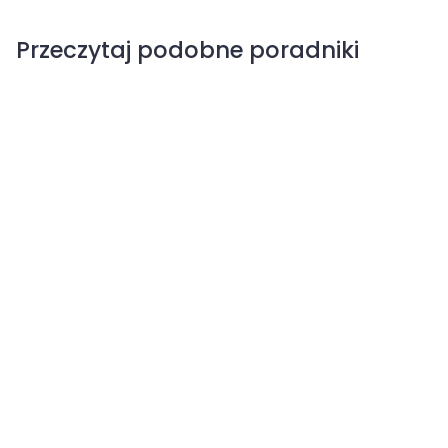
Przeczytaj podobne poradniki
Parch dyniowatych
Korynesporoza dyniowatych