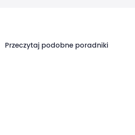
Przeczytaj podobne poradniki
Właściwości zdrowotne malin
Wielki przegląd odmian malin