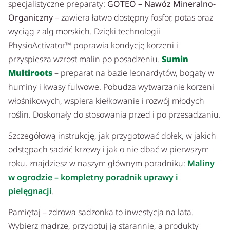
specjalistyczne preparaty:
GOTEO – Nawóz Mineralno-
Organiczny
– zawiera łatwo dostępny fosfor, potas oraz
wyciąg z alg morskich. Dzięki technologii
PhysioActivator™ poprawia kondycję korzeni i
przyspiesza wzrost malin po posadzeniu.
Sumin
Multiroots
– preparat na bazie leonardytów, bogaty w
huminy i kwasy fulwowe. Pobudza wytwarzanie korzeni
włośnikowych, wspiera kiełkowanie i rozwój młodych
roślin. Doskonały do stosowania przed i po przesadzaniu.
Szczegółową instrukcję, jak przygotować dołek, w jakich
odstępach sadzić krzewy i jak o nie dbać w pierwszym
roku, znajdziesz w naszym głównym poradniku:
Maliny
w ogrodzie – kompletny poradnik uprawy i
pielęgnacji
.
Pamiętaj – zdrowa sadzonka to inwestycja na lata.
Wybierz mądrze, przygotuj ją starannie, a produkty