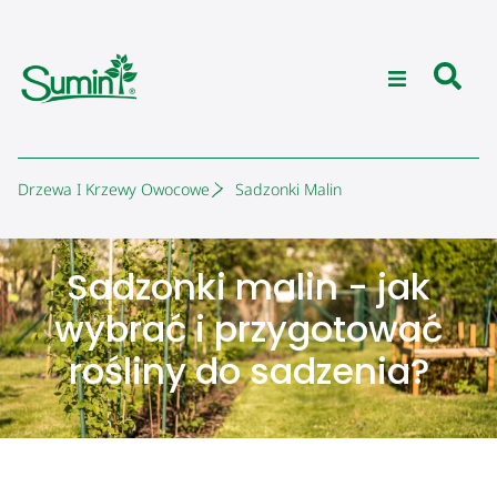
Drzewa I Krzewy Owocowe
Sadzonki Malin
Sadzonki malin - jak
wybrać i przygotować
rośliny do sadzenia?