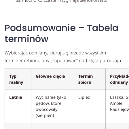
Podsumowanie – Tabela
terminów
Wybierając odmiany, kieruj się przede wszystkim
terminem zbioru, aby „zapanować” nad klęską urodzaju.
Typ
Główne cięcie
Termin
Przykła
maliny
zbioru
odmiany
Letnie
Wycinanie tylko
Lipiec
Laszka, G
pędów, które
Ample,
owocowały
Radziejo
(sierpień)