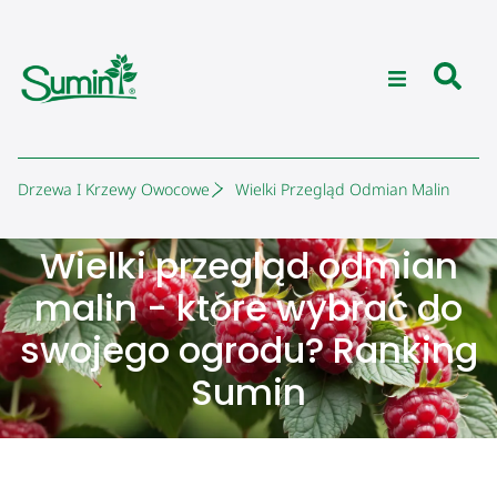
Drzewa I Krzewy Owocowe
Wielki Przegląd Odmian Malin
Wielki przegląd odmian
malin - które wybrać do
swojego ogrodu? Ranking
Sumin