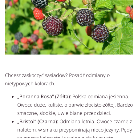
Chcesz zaskoczyć sąsiadów? Posadź odmiany o
nietypowych kolorach.
„Poranna Rosa” (Żółta):
Polska odmiana jesienna.
Owoce duże, kuliste, o barwie złocisto-żółtej. Bardzo
smaczne, słodkie, uwielbiane przez dzieci.
„Bristol” (Czarna):
Odmiana letnia. Owoce czarne z
nalotem, w smaku przypominają nieco jeżyny. Pędy
są mocno kolczaste i wyginają się łukowato.