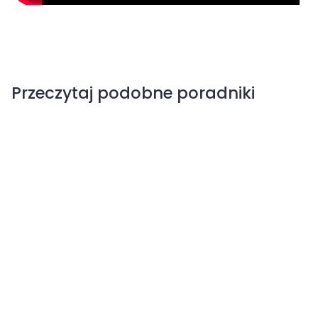
Przeczytaj podobne poradniki
Rośliny cebulowe
Żurawki