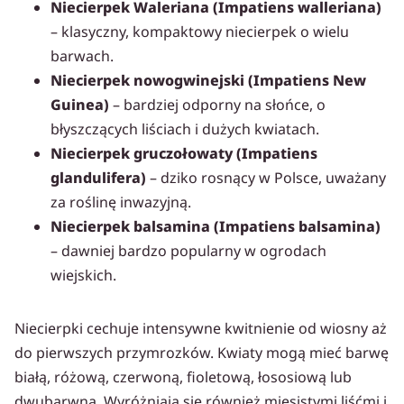
Niecierpek Waleriana (Impatiens walleriana)
– klasyczny, kompaktowy niecierpek o wielu
barwach.
Niecierpek nowogwinejski (Impatiens New
Guinea)
– bardziej odporny na słońce, o
błyszczących liściach i dużych kwiatach.
Niecierpek gruczołowaty (Impatiens
glandulifera)
– dziko rosnący w Polsce, uważany
za roślinę inwazyjną.
Niecierpek balsamina (Impatiens balsamina)
– dawniej bardzo popularny w ogrodach
wiejskich.
Niecierpki cechuje intensywne kwitnienie od wiosny aż
do pierwszych przymrozków. Kwiaty mogą mieć barwę
białą, różową, czerwoną, fioletową, łososiową lub
dwubarwną. Wyróżniają się również mięsistymi liśćmi i