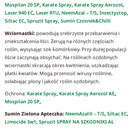
Mospilan 20 SP
,
Karate Spray
,
Karate Spray Aerozol
,
Laser 940 EC
,
Laser RTU
,
NeemAzal – T/S
,
Insectystop
,
Siltac EC
,
Spruzit Spray
,
Sumin Czosnek&Chilli
Wciornastki:
powodują srebrzyste przebarwienia i
zniekształcenia liści. Żerują na różnych częściach
roślin, wysysając sok komórkowy. Przy dużej populacji
liście zaczynają obsychać. Na roślinach ozdobnych
wciornastki skracają okres kwitnienia, uszkadzając
płatki kwiatów. Mogą przenosić wirusy roślinne,
osłabiając plony i jakość roślin ozdobnych.
Ochrona:
Karate Spray
,
Karate Spray Aerozol AE
,
Mospilan 20 SP
,
Sumin Zielona Apteczka:
NeemAzal® – T/S
,
Siltac EC
,
Limocide 3w1
,
Spruzit SPRAY NA SZKODNIKI AL