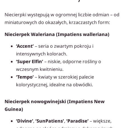
Niecierpki występują w ogromnej liczbie odmian – od
miniaturowych do okazałych, krzaczastych form:
Niecierpek Waleriana (Impatiens walleriana)
‘Accent’
– seria o zwartym pokroju i
intensywnych kolorach.
‘Super Elfin’
– niskie, odporne rośliny o
wczesnym kwitnieniu.
‘Tempo’
– kwiaty w szerokiej palecie
kolorystycznej, idealne na obwódki.
Niecierpek nowogwinejski (Impatiens New
Guinea)
‘Divine’
,
‘SunPatiens’
,
‘Paradise’
– większe,