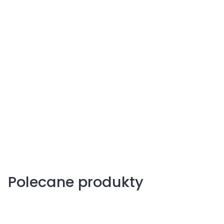
Mszyce na roślinach ozdobnych
Mszyce na warzywach
Polecane produkty