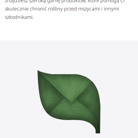
znajdziesz szeroką gamę produktów, które pomogą Ci
skutecznie chronić rośliny przed mszycami i innymi
szkodnikami.