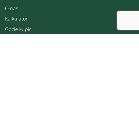
O nas
Kalkulator
Gdzie kupić
Spacer po ogrodzie
Strefa dla biznesu
Kontakt
Prywatność
Polityka prywatności
Polityka plików cookies