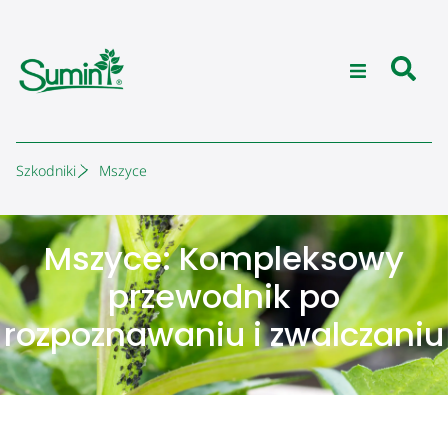
Szkodniki
Mszyce
Mszyce: Kompleksowy
przewodnik po
rozpoznawaniu i zwalczaniu