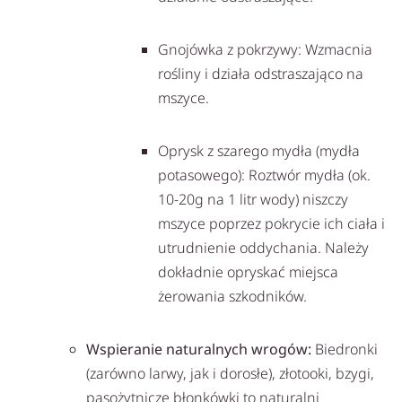
Gnojówka z pokrzywy: Wzmacnia
rośliny i działa odstraszająco na
mszyce.
Oprysk z szarego mydła (mydła
potasowego): Roztwór mydła (ok.
10-20g na 1 litr wody) niszczy
mszyce poprzez pokrycie ich ciała i
utrudnienie oddychania. Należy
dokładnie opryskać miejsca
żerowania szkodników.
Wspieranie naturalnych wrogów:
Biedronki
(zarówno larwy, jak i dorosłe), złotooki, bzygi,
pasożytnicze błonkówki to naturalni