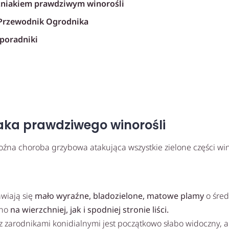
niakiem prawdziwym winorośli
rzewodnik Ogrodnika
poradniki
ka prawdziwego winorośli
oźna choroba grzybowa atakująca wszystkie zielone części win
wiają się
mało wyraźne, bladozielone, matowe plamy
o śred
wno
na wierzchniej, jak i spodniej stronie liści.
z zarodnikami konidialnymi jest początkowo słabo widoczny, al