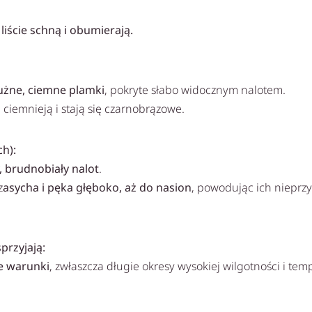
liście schną i obumierają.
użne, ciemne plamki
, pokryte słabo widocznym nalotem.
ciemnieją i stają się czarnobrązowe.
h):
, brudnobiały nalot
.
z
asycha i pęka głęboko, aż do nasion
, powodując ich nieprzy
przyjają:
ne warunki
, zwłaszcza długie okresy wysokiej wilgotności i tem