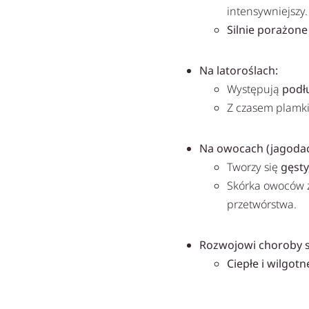
intensywniejszy.
Silnie porażone 
Na latoroślach:
Występują
podł
Z czasem plamki 
Na owocach (jagodac
Tworzy się
gęsty
Skórka owoców 
przetwórstwa.
Rozwojowi choroby s
Ciepłe i wilgot