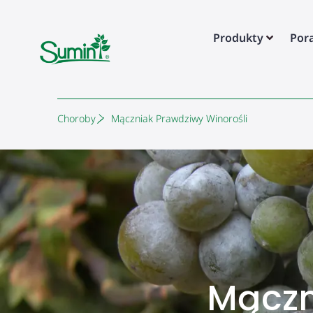
Produkty
Por
Choroby
Mączniak Prawdziwy Winorośli
Mączn