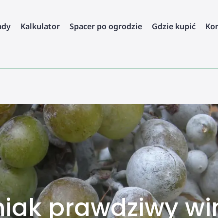
ady
Kalkulator
Spacer po ogrodzie
Gdzie kupić
Ko
iak prawdziwy win