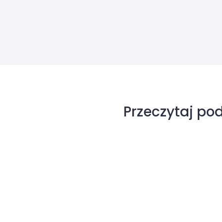
Przeczytaj po
Mączniak
prawdziwy
winorośli