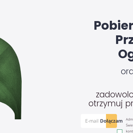
Pobie
Pr
Og
or
zadowolo
otrzymuj p
Admi
Dołączam
Świe
kont