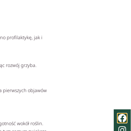
 profilaktykę, jak i
ąc rozwój grzyba.
ia pierwszych objawów
otność wokół roślin.