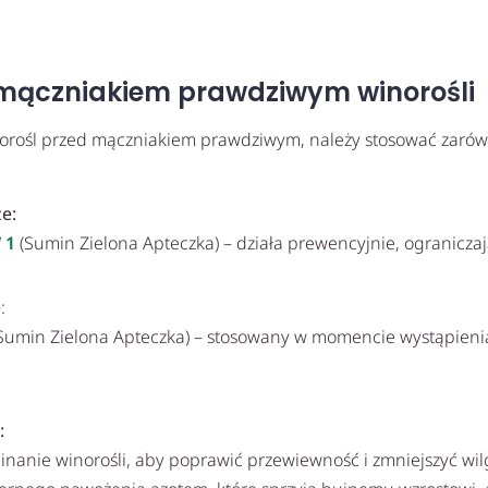
mączniakiem prawdziwym winorośli
orośl przed mączniakiem prawdziwym, należy stosować zarówno
e:
 1
(Sumin Zielona Apteczka) – działa prewencyjnie, ograniczaj
e
:
Sumin Zielona Apteczka) – stosowany w momencie wystąpien
:
nanie winorośli, aby poprawić przewiewność i zmniejszyć wilg