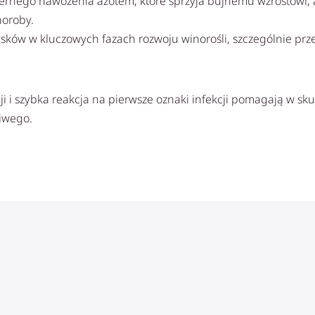
rnego nawożenia azotem, które sprzyja bujnemu wzrostowi,
oroby.
sków w kluczowych fazach rozwoju winorośli, szczególnie prze
ji i szybka reakcja na pierwsze oznaki infekcji pomagają w s
iwego.