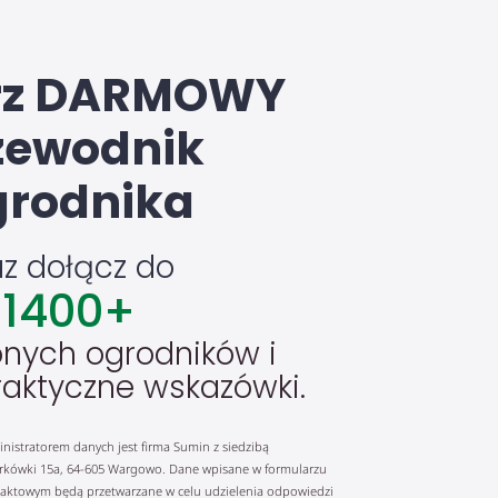
rz DARMOWY
zewodnik
rodnika
az dołącz do
1400
+
nych ogrodników i
raktyczne wskazówki.
nistratorem danych jest firma Sumin z siedzibą
rkówki 15a, 64-605 Wargowo. Dane wpisane w formularzu
aktowym będą przetwarzane w celu udzielenia odpowiedzi