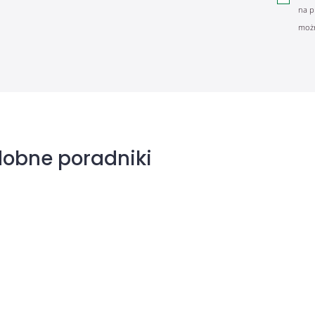
na p
możn
dobne poradniki
Winorośl