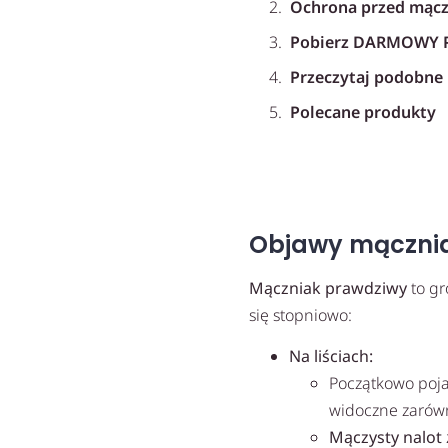
Ochrona przed mącz
Pobierz DARMOWY P
Przeczytaj podobne 
Polecane produkty
Chabasite 2 w 1
Limocide 3 w 1
Objawy mącznia
Mączniak prawdziwy
to gr
się stopniowo:
Na liściach:
Początkowo poja
widoczne zaró
Mączysty nalot