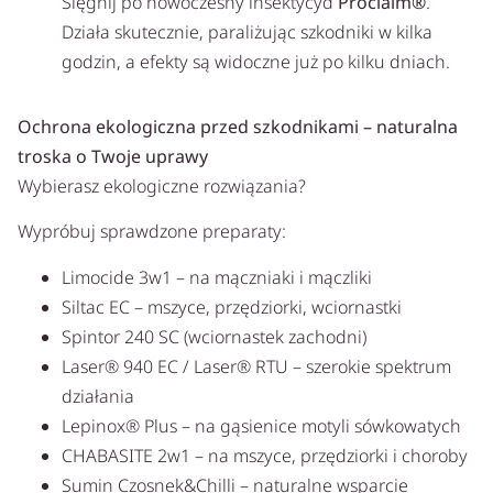
Sięgnij po nowoczesny insektycyd
Proclaim®
.
Działa skutecznie, paraliżując szkodniki w kilka
godzin, a efekty są widoczne już po kilku dniach.
Ochrona ekologiczna przed szkodnikami – naturalna
troska o Twoje uprawy
Wybierasz ekologiczne rozwiązania?
Wypróbuj sprawdzone preparaty:
Limocide 3w1 – na mączniaki i mączliki
Siltac EC – mszyce, przędziorki, wciornastki
Spintor 240 SC (wciornastek zachodni)
Laser® 940 EC / Laser® RTU – szerokie spektrum
działania
Lepinox® Plus – na gąsienice motyli sówkowatych
CHABASITE 2w1 – na mszyce, przędziorki i choroby
Sumin Czosnek&Chilli – naturalne wsparcie