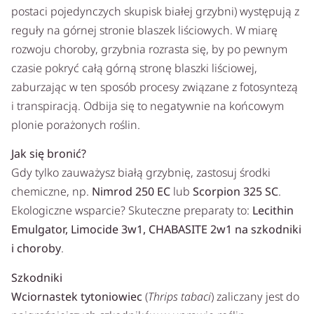
postaci pojedynczych skupisk białej grzybni) występują z
reguły na górnej stronie blaszek liściowych. W miarę
rozwoju choroby, grzybnia rozrasta się, by po pewnym
czasie pokryć całą górną stronę blaszki liściowej,
zaburzając w ten sposób procesy związane z fotosyntezą
i transpiracją. Odbija się to negatywnie na końcowym
plonie porażonych roślin.
Jak się bronić?
Gdy tylko zauważysz białą grzybnię, zastosuj środki
chemiczne, np.
Nimrod 250 EC
lub
Scorpion 325 SC
.
Ekologiczne wsparcie? Skuteczne preparaty to:
Lecithin
Emulgator, Limocide 3w1, CHABASITE 2w1 na szkodniki
i choroby
.
Szkodniki
Wciornastek tytoniowiec
(
Thrips tabaci
) zaliczany jest do