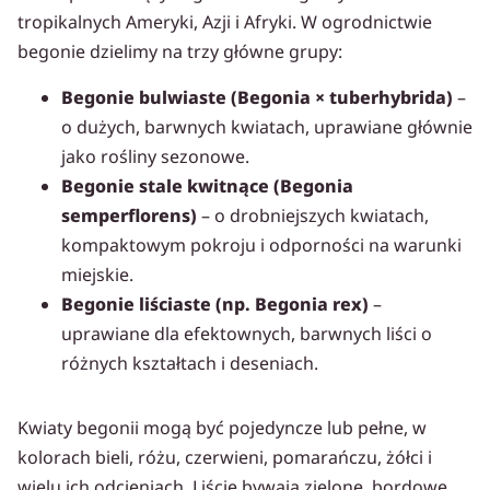
tropikalnych Ameryki, Azji i Afryki. W ogrodnictwie
begonie dzielimy na trzy główne grupy:
Begonie bulwiaste (Begonia × tuberhybrida)
–
o dużych, barwnych kwiatach, uprawiane głównie
jako rośliny sezonowe.
Begonie stale kwitnące (Begonia
semperflorens)
– o drobniejszych kwiatach,
kompaktowym pokroju i odporności na warunki
miejskie.
Begonie liściaste (np. Begonia rex)
–
uprawiane dla efektownych, barwnych liści o
różnych kształtach i deseniach.
Kwiaty begonii mogą być pojedyncze lub pełne, w
kolorach bieli, różu, czerwieni, pomarańczu, żółci i
wielu ich odcieniach. Liście bywają zielone, bordowe,