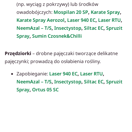
(np. wyciąg z pokrzywy) lub środków
owadobójczych:
Mospilan 20 SP
,
Karate Spray
,
Karate Spray Aerozol
,
Laser 940 EC
,
Laser RTU
,
NeemAzal – T/S
,
Insectystop
,
Siltac EC
,
Spruzit
Spray
,
Sumin Czosnek&Chilli
Przędziorki
– drobne pajęczaki tworzące delikatne
pajęczynki; prowadzą do osłabienia rośliny.
Zapobieganie:
Laser 940 EC
,
Laser RTU
,
NeemAzal – T/S
,
Insectystop
,
Siltac EC
,
Spruzit
Spray
,
Ortus 05 SC