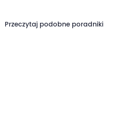
Przeczytaj podobne poradniki
Rośliny cebulowe
Żurawki