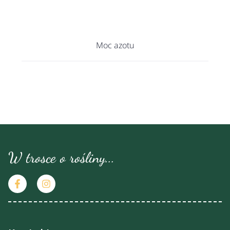
Moc azotu
W trosce o rośliny...