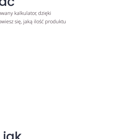
ać
any kalkulator, dzięki
iesz się, jaką ilość produktu
 jak