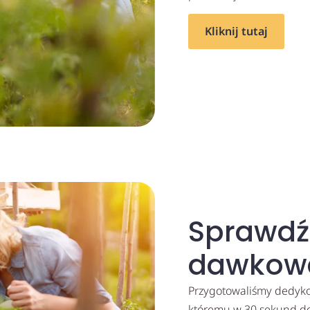
Kliknij tutaj
Sprawdź
dawkow
Przygotowaliśmy dedykow
któremu w 30 sekund dow