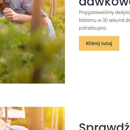
dawkow
Przygotowaliśmy dedykow
któremu w 30 sekund dow
potrzebujesz.
Kliknij tutaj
Sprawdź