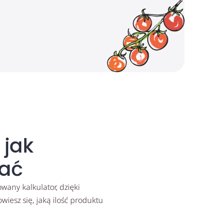
 jak
ać
any kalkulator, dzięki
iesz się, jaką ilość produktu