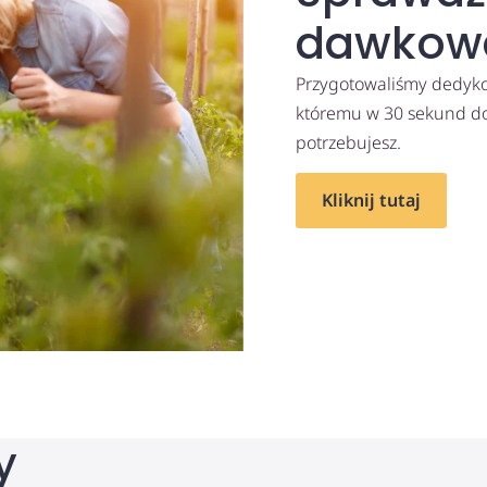
dawkow
Przygotowaliśmy dedykow
któremu w 30 sekund dow
potrzebujesz.
Kliknij tutaj
y