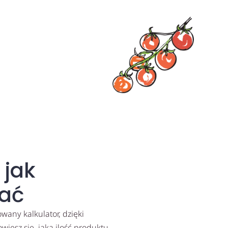
 jak
ać
any kalkulator, dzięki
iesz się, jaką ilość produktu