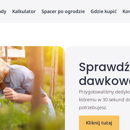
ady
Kalkulator
Spacer po ogrodzie
Gdzie kupić
Ko
Sprawdź
dawkow
Przygotowaliśmy dedykow
któremu w 30 sekund dow
potrzebujesz.
Kliknij tutaj