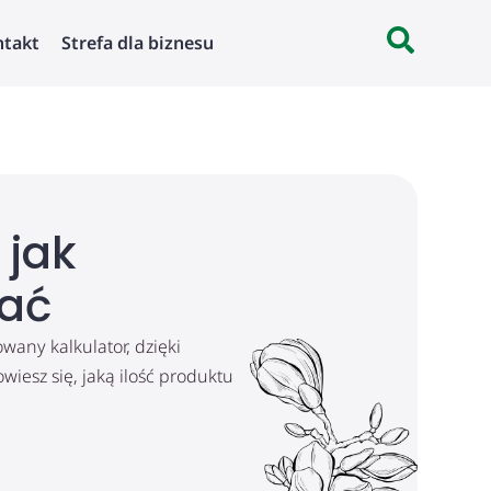
ntakt
Strefa dla biznesu
 jak
ać
any kalkulator, dzięki
iesz się, jaką ilość produktu