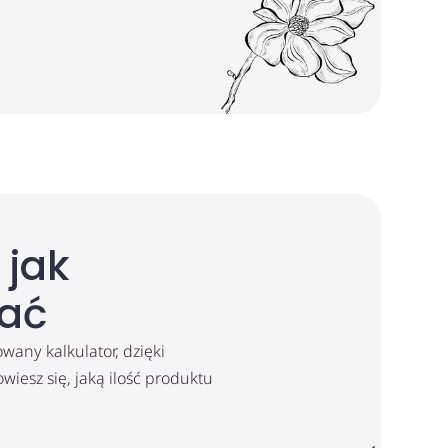
 jak
ać
any kalkulator, dzięki
iesz się, jaką ilość produktu