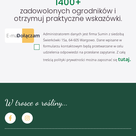
1400
+
zadowolonych ogrodników i
otrzymuj praktyczne wskazówki.
Administratorem danych jest firma Sumin z siedzibą
Dołączam
Świerkówki 15a, 64-605 Wargowo. Dane wpisane w
formularzu kontaktowym będą przetwarzane w celu
udzielenia odpowiedzi na przesłane zapytanie. Z całą
tutaj.
treścią polityki prywatności można zapoznać się
W trosce o rośliny...