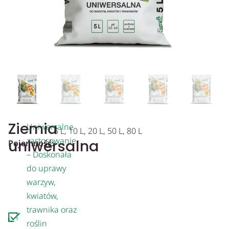
Ziemia
Uniwersalne
5 L, 10 L, 20 L, 50 L, 80 L
zastosowanie
uniwersalna
Pojemność:
– Doskonała
do uprawy
warzyw,
kwiatów,
trawnika oraz
roślin