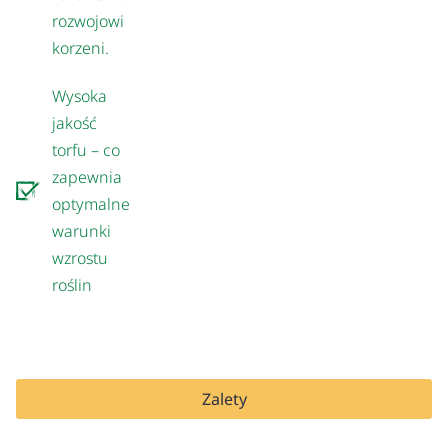
rozwojowi
korzeni.
Wysoka
jakość
torfu – co
zapewnia
optymalne
warunki
wzrostu
roślin
Zalety