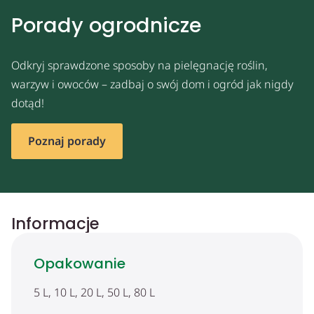
Porady ogrodnicze
Odkryj sprawdzone sposoby na pielęgnację roślin,
warzyw i owoców – zadbaj o swój dom i ogród jak nigdy
dotąd!
Poznaj porady
Informacje
Opakowanie
5 L, 10 L, 20 L, 50 L, 80 L