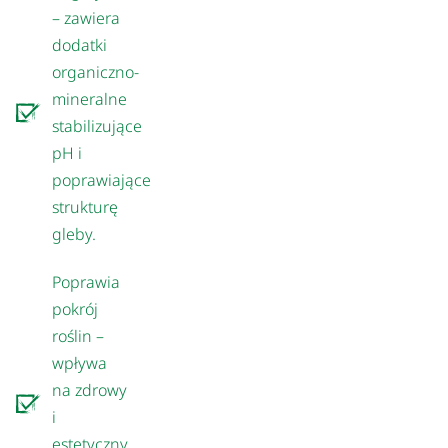
– zawiera
dodatki
organiczno-
mineralne
stabilizujące
pH i
poprawiające
strukturę
gleby.
Poprawia
pokrój
roślin –
wpływa
na zdrowy
i
estetyczny