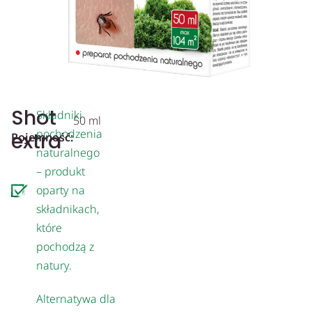
Shot
Składniki
50 ml
pochodzenia
extra
Pojemność:
naturalnego
– produkt
oparty na
składnikach,
które
pochodzą z
natury.
Alternatywa dla