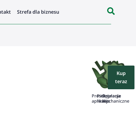
ntakt
Strefa dla biznesu
Kup
teraz
Pielęgnacja
Działanie
Prosta
roślin
mechaniczne
aplikacja