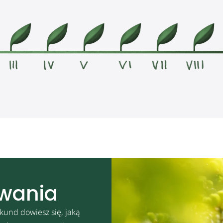
owania
kund dowiesz się, jaką