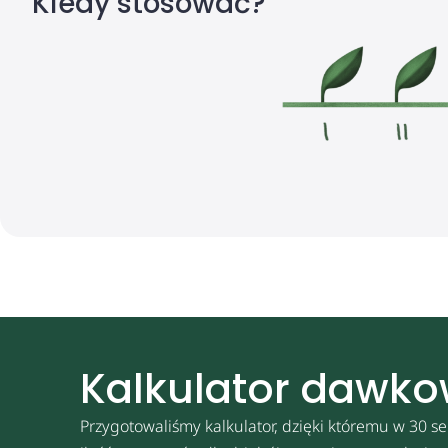
Kiedy stosować?
Kalkulator dawk
Przygotowaliśmy kalkulator, dzięki któremu w 30 se