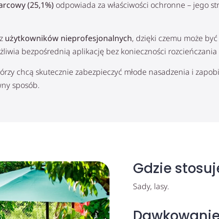
arcowy (25,1%)
odpowiada za właściwości ochronne – jego stru
ez
użytkowników nieprofesjonalnych
, dzięki czemu może być
iwia bezpośrednią aplikację bez konieczności rozcieńczania
którzy chcą skutecznie zabezpieczyć młode nasadzenia i zapo
wny sposób.
Gdzie stosu
Sady, lasy.
Dawkowani