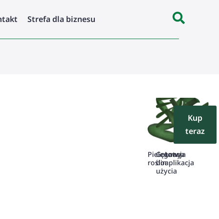
ntakt
Strefa dla biznesu
Kup
teraz
Pielęgnacja
Gotowy
Łatwa
roślin
do
aplikacja
użycia