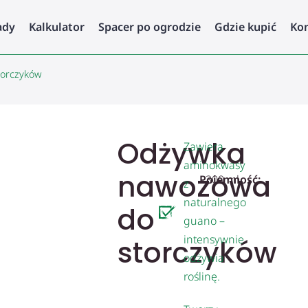
ady
Kalkulator
Spacer po ogrodzie
Gdzie kupić
Ko
orczyków
Odżywka
Zawiera
aminokwasy
nawozowa
Pojemność:
300 ml
z
naturalnego
do
guano –
intensywnie
storczyków
odżywia
roślinę.