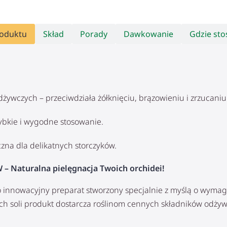
roduktu
Skład
Porady
Dawkowanie
Gdzie st
wczych – przeciwdziała żółknięciu, brązowieniu i zrzucaniu l
zybkie i wygodne stosowanie.
czna dla delikatnych storczyków.
turalna pielęgnacja Twoich orchidei!
wacyjny preparat stworzony specjalnie z myślą o wymagaj
ch soli produkt dostarcza roślinom cennych składników odżyw