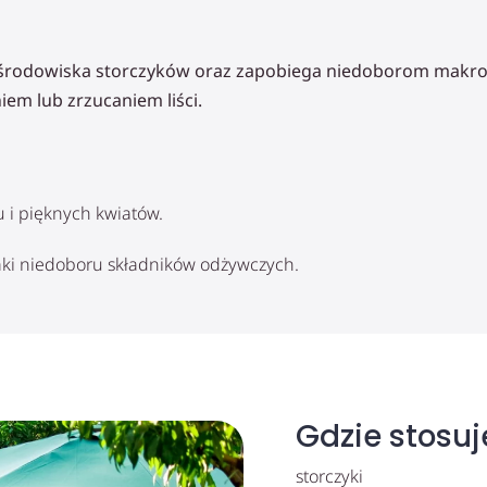
o środowiska storczyków oraz zapobiega niedoborom mak
iem lub zrzucaniem liści.
u i pięknych kwiatów.
naki niedoboru składników odżywczych.
Gdzie stosu
storczyki