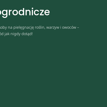
ogrodnicze
oby na pielęgnację roślin, warzyw i owoców –
ód jak nigdy dotąd!