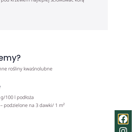
jemy?
inne rośliny kwaśnolubne
e
 g/100 l podłoża
 – podzielone na 3 dawki/ 1 m²