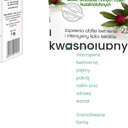
i
obfite
kwitnienie -
innych
przewaga
fosforu i
roślin
potasu nad
azotem
kwaśnolubn
wspiera
intensywne
kwitnienie,
piękny
pokrój
roślin oraz
zdrowy
wzrost.
Granulowana
forma