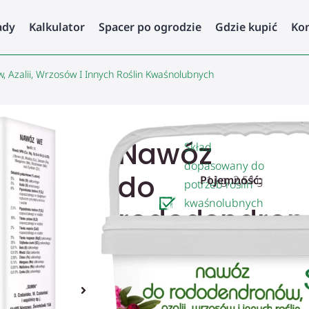
ady
Kalkulator
Spacer po ogrodzie
Gdzie kupić
Ko
Azalii, Wrzosów I Innych Roślin Kwaśnolubnych
Nawóz
Skład
dopasowany do
do
Pojemność:
1 kg, 2,5 kg
potrzeb roślin
kwaśnolubnych
rododendron
–
rododendronów,
azalii,
azalii i innych.
wrzosów
Zapewnij