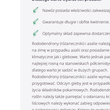
Nawóz posiada właściwości zakwaszaj
Gwarantuje długie i obfite kwitnienie.
Optymalny skład zapewnia dostarczen
Rododendrony (różaneczniki) i azalie należ
na zimę w przypadku azalii oraz posiadani
klimatyczne jak i glebowe. Warto jednak p
najlepiej rosną na stanowiskach półcienist
dlatego warto je sadzić w dużych grupach.
Rododendrony (różaneczniki) i azalie wymag
przygotować. Odczyn gleby jest w przypadk
życia składników pokarmowych. Rododendron
roślin należy także pamiętać o osłanianiu
liściowych należy wykonać zabieg odpowied
o zastosowaniu mikoryzy. Krzewy te wymaga