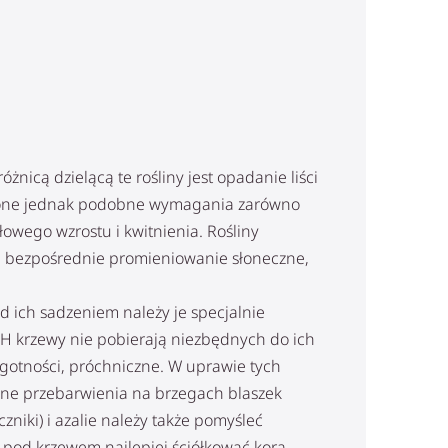
icą dzielącą te rośliny jest opadanie liści
ają one jednak podobne wymagania zarówno
wego wzrostu i kwitnienia. Rośliny
zą bezpośrednie promieniowanie słoneczne,
d ich sadzeniem należy je specjalnie
pH krzewy nie pobierają niezbędnych do ich
gotności, próchniczne. W uprawie tych
mne przebarwienia na brzegach blaszek
iki) i azalie należy także pomyśleć
 pod krzewem najlepiej ściółkować korą