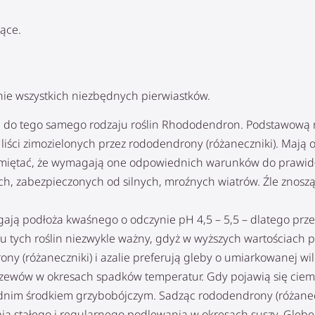
ące.
ie wszystkich niezbędnych pierwiastków.
ą do tego samego rodzaju roślin Rhododendron. Podstawową różn
e liści zimozielonych przez rododendrony (różaneczniki). M
amiętać, że wymagają one odpowiednich warunków do prawidło
ych, zabezpieczonych od silnych, mroźnych wiatrów. Źle znos
ają podłoża kwaśnego o odczynie pH 4,5 – 5,5 – dlatego prze
u tych roślin niezwykle ważny, gdyż w wyższych wartościach 
y (różaneczniki) i azalie preferują gleby o umiarkowanej wil
 krzewów w okresach spadków temperatur. Gdy pojawią się cie
nim środkiem grzybobójczym. Sadząc rododendrony (różaneczn
ją stałego i regularnego podlewania w okresach suszy. Glebę