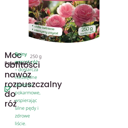
Moc
Bujny
250 g
wzrost róż
obfitości
Pojemność:
– dostarcza
nawóz
niezbędne
rozpuszczalny
składniki
do
pokarmowe,
wspierając
róż
silne pędy i
zdrowe
liście.