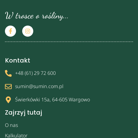
W trosce o rośliny...
Kontakt
+48 (61) 29 72 600
sumin@sumin.com.pl
Świerkówki 15a, 64-605 Wargowo
Zajrzyj tutaj
O nas
Kalkulator