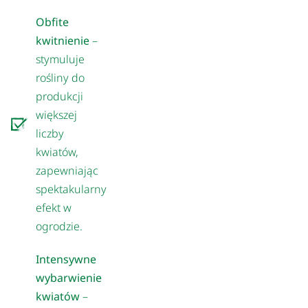
Obfite
kwitnienie
–
stymuluje
rośliny do
produkcji
większej
liczby
kwiatów,
zapewniając
spektakularny
efekt w
ogrodzie.
Intensywne
wybarwienie
kwiatów
–