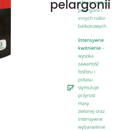
pelargonii
zdrowy rozwój
pelargonii i
innych roślin
balkonowych.
Intensywne
kwitnienie
–
wysoka
zawartość
fosforu i
potasu
stymuluje
przyrost
masy
zielonej oraz
intensywne
wybarwienie