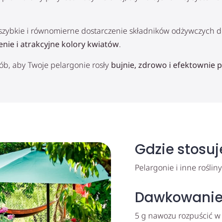
szybkie i równomierne dostarczenie składników odżywczych do
enie i atrakcyjne kolory kwiatów
.
ób, aby Twoje pelargonie rosły
bujnie, zdrowo i efektownie p
Gdzie stosu
Pelargonie i inne roślin
Dawkowani
5 g nawozu rozpuścić w 