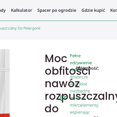
ady
Kalkulator
Spacer po ogrodzie
Gdzie kupić
Ko
uszczalny Do Pelargonii
Moc
Pełne
odżywienie
obfitości
Pojemność:
250 g
roślin
-
dostarcza
nawóz
wszystkie
niezbędne
rozpuszczaln
makro- i
do
mikroelementy,
wspierając