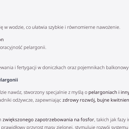
się w wodzie, co ułatwia szybkie i równomierne nawożenie.
on
racyjność pelargonii.
ewania i fertygacji w doniczkach oraz pojemnikach balkonowy
largonii
dzie nawóz, stworzony specjalnie z myślą o
pelargoniach i in
ładniki odżywcze, zapewniając
zdrowy rozwój, bujne kwitnie
ch
zwiększonego zapotrzebowania na fosfor
, takich jak faz
prawidłowy przyrost masy zielonej, stymuluje rozwój systemu