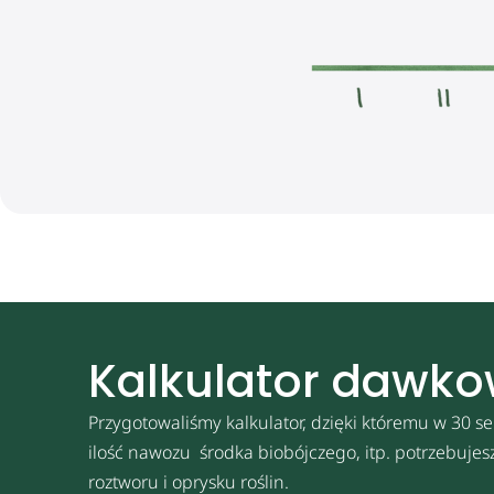
Kalkulator dawk
Przygotowaliśmy kalkulator, dzięki któremu w 30 se
ilość nawozu środka biobójczego, itp. potrzebuje
roztworu i oprysku roślin.