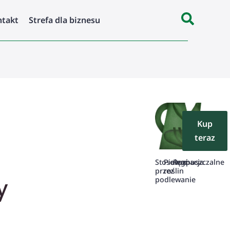
ntakt
Strefa dla biznesu
Kup
teraz
Stosować
Pielęgnacja
Rozpuszczalne
przez
roślin
y
podlewanie