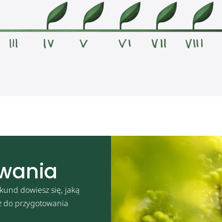
owania
kund dowiesz się, jaką
sz do przygotowania