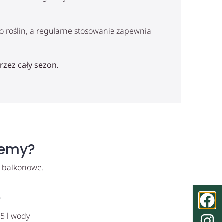
 roślin, a regularne stosowanie zapewnia
rzez cały sezon.
jemy?
y balkonowe.
e
5 l wody