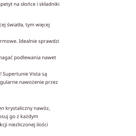
petyt na słońce i składniki
j światła, tym więcej
armowe. Idealnie sprawdzi
ymagać podlewania nawet
! Supertunie Vista są
regularne nawożenie przez
Ten krystaliczny nawóz,
tosuj go z każdym
i niezliczonej ilości