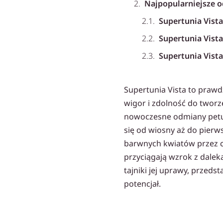
Najpopularniejsze o
Supertunia Vist
Supertunia Vista
Supertunia Vista
Supertunia Vista
Supertunia Vista to praw
Uprawa i pielęgnacja
wigor i zdolność do tworz
Supertunie oznaczaj
nowoczesne odmiany petuni
Pobierz DARMOWY P
się od wiosny aż do pierw
Przeczytaj podobne 
barwnych kwiatów przez ca
przyciągają wzrok z dalek
Polecane produkty
tajniki jej uprawy, przeds
Moc obfitości nawó
potencjał.
Nawóz do pelargonii,
Nawóz do pelargonii