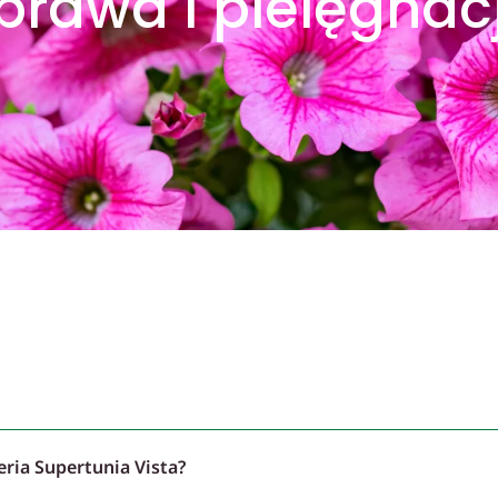
prawa i pielęgnac
eria Supertunia Vista?