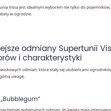
nia Vista jest idealnym wyborem nie tylko do pojemników, 
baty w ogrodzie.
ejsze odmiany Supertunii Vi
orów i charakterystyki
zjawiskowych odmian, które stały się ulubieńcami ogrodnikó
ególną uwagę.
a „Bubblegum”
 najchętniej wybieranych odmian. Jej kwiaty mają intensywny,