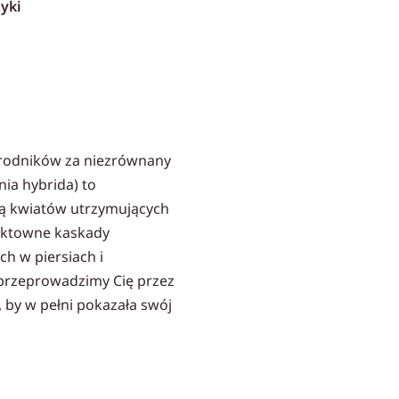
yki
grodników za niezrównany
ia hybrida) to
ią kwiatów utrzymujących
fektowne kaskady
ch w piersiach i
 przeprowadzimy Cię przez
, by w pełni pokazała swój