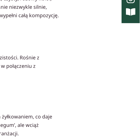
ie niezwykle silnie,
 wypełni całą kompozycję.
stości. Rośnie z
 w połączeniu z
m żyłkowaniem, co daje
legum’, ale wciąż
anżacji.