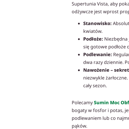
Supertunia Vista, aby poka
odżywcze jest wprost prop
Stanowisko:
Absolut
kwiatów.
Podłoże:
Niezbędna j
się gotowe podłoże 
Podlewanie:
Regular
dwa razy dziennie. Po
Nawożenie – sekret
niezwykle żarłoczne.
cały sezon.
Polecamy
Sumin Moc Obf
bogaty w fosfor i potas, j
podlewaniem lub co najmnie
pąków.