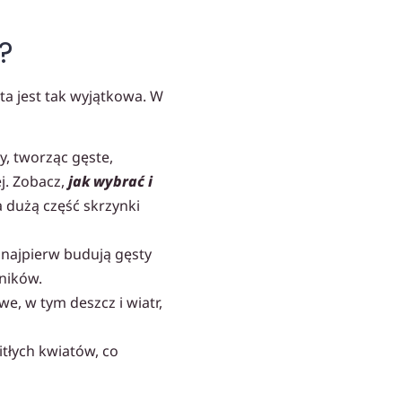
?
ta jest tak wyjątkowa. W
y, tworząc gęste,
j. Zobacz,
jak wybrać i
a dużą część skrzynki
 najpierw budują gęsty
ników.
, w tym deszcz i wiatr,
łych kwiatów, co