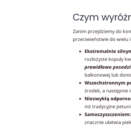
Czym wyróżni
Zanim przejdziemy do konk
przeciwieństwie do wielu i
Ekstremalnie silny
rozłożyste kopuły kw
prawidłowo posadzić
balkonowej lub donic
Wszechstronnym p
środek, a następnie 
Niezwykłą odpornoś
niż tradycyjne petun
Samoczyszczeniem:
znacznie ułatwia piel