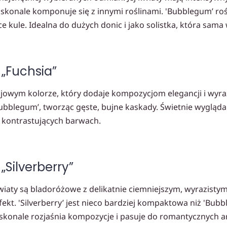
skonale komponuje się z innymi roślinami. 'Bubblegum’ rośn
 kule. Idealna do dużych donic i jako solistka, która sama
 „Fuchsia”
owym kolorze, który dodaje kompozycjom elegancji i wyrazi
blegum’, tworząc gęste, bujne kaskady. Świetnie wygląda
 kontrastujących barwach.
„Silverberry”
 kwiaty są bladoróżowe z delikatnie ciemniejszym, wyrazisty
kt. 'Silverberry’ jest nieco bardziej kompaktowa niż 'Bubb
skonale rozjaśnia kompozycje i pasuje do romantycznych ar