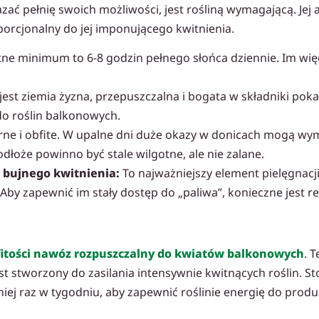
zać pełnię swoich możliwości, jest rośliną wymagającą. Jej a
orcjonalny do jej imponującego kwitnienia.
ne minimum to 6-8 godzin pełnego słońca dziennie. Im więce
est ziemia żyzna, przepuszczalna i bogata w składniki pok
do roślin balkonowych.
ne i obfite. W upalne dni duże okazy w donicach mogą w
dłoże powinno być stale wilgotne, ale nie zalane.
 bujnego kwitnienia:
To najważniejszy element pielęgnacji
 Aby zapewnić im stały dostęp do „paliwa”, konieczne jest 
itości nawóz rozpuszczalny do kwiatów balkonowych
. 
est stworzony do zasilania intensywnie kwitnących roślin. S
j raz w tygodniu, aby zapewnić roślinie energię do produkcj