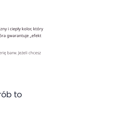
 i ciepły kolor, który
óra gwarantuje „efekt
ę barw. Jeżeli chcesz
rób to