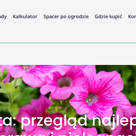
ady
Kalkulator
Spacer po ogrodzie
Gdzie kupić
Ko
ta: przegląd najl