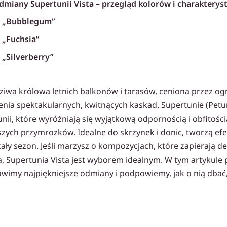
dmiany Supertunii Vista – przegląd kolorów i charakteryst
a „Bubblegum”
 „Fuchsia”
 „Silverberry”
 „Paradise”
dziwa królowa letnich balkonów i tarasów, ceniona przez o
 Supertunii Vista – zrób to dobrze!
enia spektakularnych, kwitnących kaskad. Supertunie (Petun
ą piękny balkon
i, które wyróżniają się wyjątkową odpornością i obfitośc
rzewodnik Ogrodnika
szych przymrozków. Idealne do skrzynek i donic, tworzą e
poradniki
ły sezon. Jeśli marzysz o kompozycjach, które zapierają de
a, Supertunia Vista jest wyborem idealnym. W tym artykule
tawimy najpiękniejsze odmiany i podpowiemy, jak o nią dbać
z rozpuszczalny do kwiatów balkonowych
 surfinii i innych petunii płynny
, surfinii i innych petunii