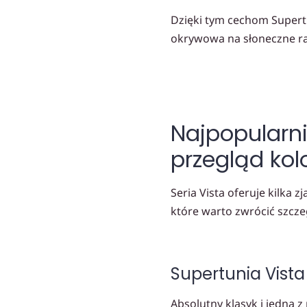
Dzięki tym cechom Supertu
okrywowa na słoneczne ra
Najpopularni
przegląd kol
Seria Vista oferuje kilka 
które warto zwrócić szcz
Supertunia Vist
Absolutny klasyk i jedna z