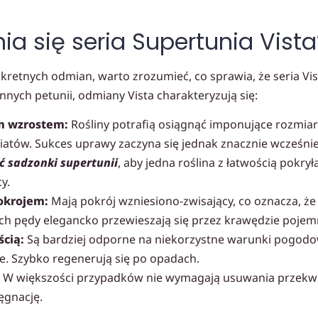
a się seria Supertunia Vista
retnych odmian, warto zrozumieć, co sprawia, że seria Vis
nnych petunii, odmiany Vista charakteryzują się:
m wzrostem:
Rośliny potrafią osiągnąć imponujące rozmiar
iatów. Sukces uprawy zaczyna się jednak znacznie wcześnie
 sadzonki supertunii
, aby jedna roślina z łatwością pokrył
y.
okrojem:
Mają pokrój wzniesiono-zwisający, co oznacza, że
ich pędy elegancko przewieszają się przez krawędzie pojem
cią:
Są bardziej odporne na niekorzystne warunki pogodowe
ie. Szybko regenerują się po opadach.
W większości przypadków nie wymagają usuwania przekwit
ęgnację.