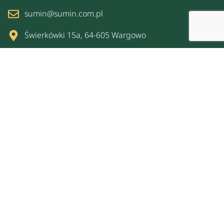
sumin@sumin.com.pl
Świerkówki 15a, 64-605 Wargowo
Zajrzyj tutaj
O nas
Kalkulator
Gdzie kupić
Spacer po ogrodzie
Strefa dla biznesu
Kontakt
Prywatność
Polityka prywatności