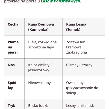
przykład na portalu
Lasów Państwowych
.
Cecha
Kuna Domowa
Kuna Leśna
(Kamionka)
(Tumak)
Plama
Biała, rozwidlona,
Żółtawa lub
na
schodzi na łapy
kremowa,
piersi
zaokrąglona
Nos
Kolor cielisty /
Ciemny / czarny
jasnoróżowy
Spód
Nieowłosiony
Owłosiony
łap
(przystosowanie do
śniegu)
Tryb
Blisko ludzi,
Leśny, unika ludzi