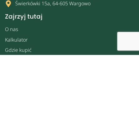
Świerkówki 15a, 64-605 Wargowo
Zajrzyj tutaj
O nas
Kalkulator
Gdzie kupić
Spacer po ogrodzie
Strefa dla biznesu
Kontakt
Prywatność
Polityka prywatności
Polityka plików cookies