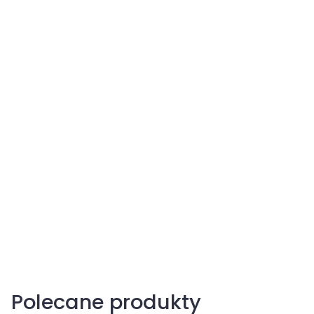
Drutowce
Połyśnica marchwianka
Polecane produkty