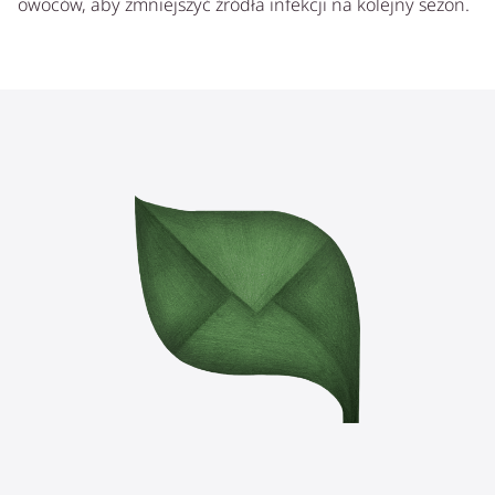
owoców, aby zmniejszyć źródła infekcji na kolejny sezon.