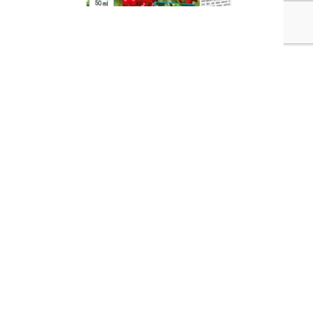
Score 250 EC
W trosce o rośliny...